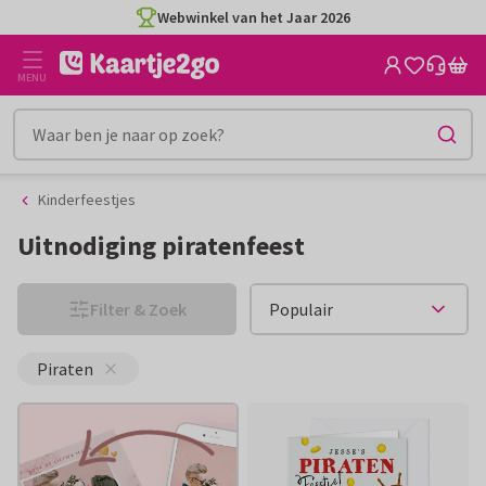
Ga
Ga
Webwinkel van het Jaar 2026
naar
naar
de
het
MENU
inhoud
filter
Kinderfeestjes
Uitnodiging piratenfeest
Filter & Zoek
Piraten