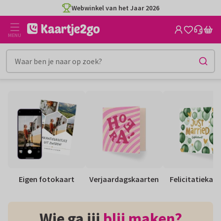
Ga
Ga
Webwinkel van het Jaar 2026
naar
naar
de
het
MENU
inhoud
filter
Eigen fotokaart
Verjaardagskaarten
Felicitatiekaa
Wie ga jij
blij maken?