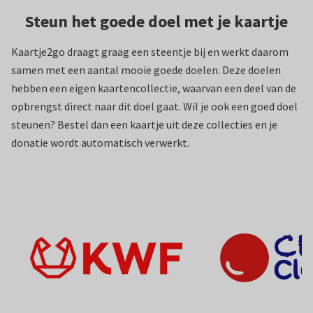
poster met een eigen foto of tekst. En voor dat beetje extra
Steun het goede doel met je kaartje
bij je kaart of cadeau kies je uit onze producten en
Kaartje2go draagt graag een steentje bij en werkt daarom
accessoires, zoals
raamborden
,
wijnetiketten
,
sluitzegels
of
samen met een aantal mooie goede doelen. Deze doelen
decoratiestickers
. Zo maak je van jouw verrassing precies wat
hebben een eigen kaartencollectie, waarvan een deel van de
jij wilt: een kaartje, een cadeautje, of allebei.
opbrengst direct naar dit doel gaat. Wil je ook een goed doel
Kaarten, cadeautjes en nog meer moois voor elke
steunen? Bestel dan een kaartje uit deze collecties en je
gelegenheid
donatie wordt automatisch verwerkt.
Een feestje op de deurmat, een geluksmomentje in een
envelop of een knuffel door de brievenbus: je vindt het
allemaal bij Kaartje2go. Wij helpen je graag met het
verrassen van je dierbaren, wat de reden ook is. Daarom kun
je bij ons producten bestellen voor alle gelegenheden,
bijvoorbeeld:
Geboorte: geboortekaartjes,
geboorte felicitaties
,
babyshower uitnodigingen
en
geboorteborden
.
Trouwen:
save the date kaarten
,
menukaarten
,