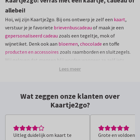
Kaartje2go: verras met een kaartje, cadeau of
allebei!
Hoi, wij zijn Kaartje2go. Bij ons ontwerp je zelf een
kaart
,
verstuur je je favoriete
brievenbuscadeau
of maak je een
gepersonaliseerd cadeau
zoals een tegeltje, mok of
wijnetiket. Denk ook aan
bloemen
,
chocolade
en toffe
producten en accessoires
zoals raamborden en sluitzegels.
Wij geloven dat mensen blij worden wanneer ze zelf iets
moois maken en dit kunnen delen met familie, vrienden en
Lees meer
bekenden. En omdat jij een Blijmaker bent, sta jij bij ons
centraal.
Wat zeggen onze klanten over
Benieuwd naar ons verhaal? Hier lees je alles
over
Kaartje2go?
Kaartje2go
.
Een echte kaart per post, online gemaakt
Wat Kaartje2go zo bijzonder maakt? Bij ons ontwerp je
Uitleg duidelijk om kaart te
Grote en voldoende
helemaal zelf je kaartjes in onze online editor. Je tovert je