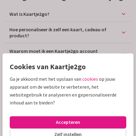
Wat is Kaartje2go?
Hoe personaliseer ik zelf een kaart, cadeau of
product?
Waarom moet ik een Kaartje2go account
aanmaken?
Cookies van Kaartje2go
Krijg ik een gratis kaart?
Ga je akkoord met het opslaan van
cookies
op jouw
apparaat om de website te verbeteren, het
Kan ik een gratis proefdruk krijgen?
websitegebruik te analyseren en gepersonaliseerde
inhoud aan te bieden?
Kan ik ook iets anders dan een kaart versturen?
Hoe en hoe snel wordt mijn bestelling bezorgd?
Accepteren
Zelf instellen
Kan ik ook kaarten en cadeaus naar het buitenland