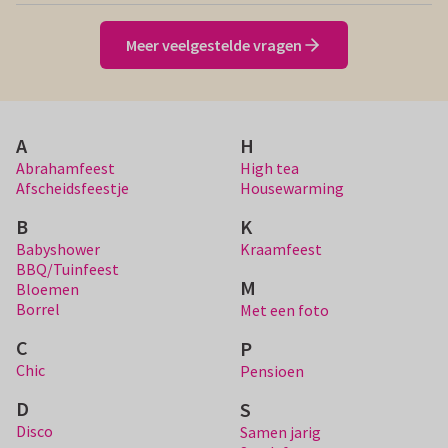
Meer veelgestelde vragen
A
H
Abrahamfeest
High tea
Afscheidsfeestje
Housewarming
B
K
Babyshower
Kraamfeest
BBQ/Tuinfeest
M
Bloemen
Borrel
Met een foto
C
P
Chic
Pensioen
D
S
Disco
Samen jarig