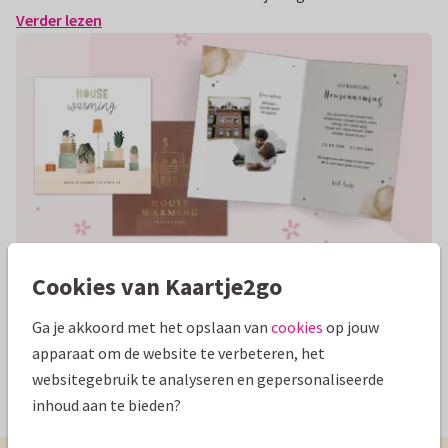
Verder lezen
Uitnodiging housewarming
Cookies van Kaartje2go
Toffe teksten voor het eerste feest in je nieuwe stulpje.
Ga je akkoord met het opslaan van
cookies
op jouw
Verder lezen
apparaat om de website te verbeteren, het
websitegebruik te analyseren en gepersonaliseerde
Bekijk alle informatie en tips
inhoud aan te bieden?