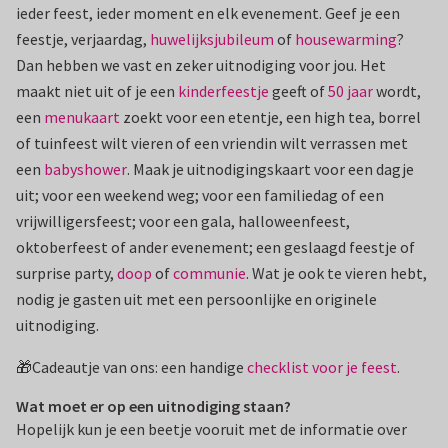
ieder feest, ieder moment en elk evenement. Geef je een
feestje, verjaardag,
huwelijksjubileum
of
housewarming
?
Dan hebben we vast en zeker uitnodiging voor jou. Het
maakt niet uit of je een
kinderfeestje
geeft of
50 jaar
wordt,
een
menukaart
zoekt voor een etentje, een high tea, borrel
of tuinfeest wilt vieren of een vriendin wilt verrassen met
een
babyshower
. Maak je uitnodigingskaart voor een dagje
uit; voor een weekend weg; voor een familiedag of een
vrijwilligersfeest; voor een gala, halloweenfeest,
oktoberfeest of ander evenement; een geslaagd feestje of
surprise party,
doop
of
communie
. Wat je ook te vieren hebt,
nodig je gasten uit met een persoonlijke en originele
uitnodiging.
🎁Cadeautje van ons: een handige
checklist voor je feest
.
Wat moet er op een uitnodiging staan?
Hopelijk kun je een beetje vooruit met de informatie over