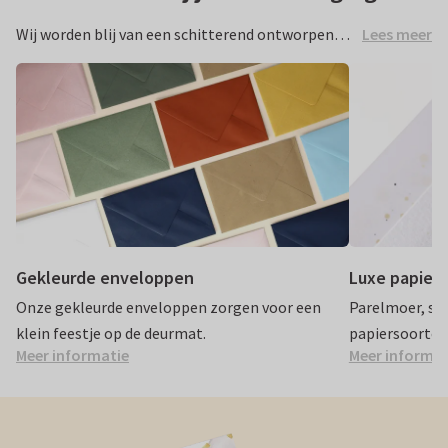
Lees meer
Wij worden blij van een schitterend ontworpen
uitnodiging. En misschien wel net zo blij van
details waar aandacht aan is besteed. Een
gekleurde envelop, bijpassende sluitzegel,
fonkelend goudfolie… Ze zijn kortom de kers op je
verjaardagstaart, de bubbels na jullie jawoord of
de gekleurde confetti op je gender reveal.
Gekleurde enveloppen
Luxe papier
Onze gekleurde enveloppen zorgen voor een
Parelmoer, st
klein feestje op de deurmat.
papiersoorten 
Meer informatie
Meer informat