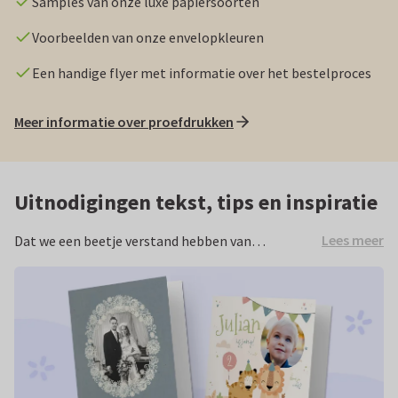
Samples van onze luxe papiersoorten
Voorbeelden van onze envelopkleuren
Een handige flyer met informatie over het bestelproces
Meer informatie over proefdrukken
Uitnodigingen tekst, tips en inspiratie
Lees meer
Dat we een beetje verstand hebben van
uitnodigingen had je vast al door. Maar wist je dat
we ook een inspiratieplatform hebben? Hier
geven we de leukste tips, teksten en andere
inspiratie rondom uitnodigingen en feestjes. Toffe
thema’s bijvoorbeeld, lekkere recepten en leuke
versier-ideeën. Confetti in de aanslag, en… go!