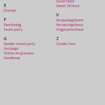
Sarah feest
E
Sweet 16 feest
Etentje
V
F
Verjaardagsfeest
Familiedag
Verrassingsfeest
Foute party
Vrijgezellenfeest
G
Z
Gender reveal party
Zonder foto
Geslaagd
Glitter en glamour
Goedkoop