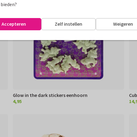
 bieden?
Accepteren
Zelf instellen
Weigeren
Glow in the dark stickers eenhoorn
Cub
4,95
14,
€ 4,95
€ 14