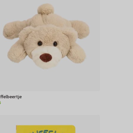
ffelbeertje
5
95