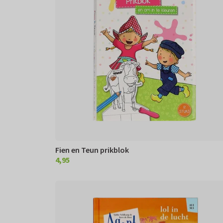
Fien en Teun prikblok
4,95
€ 4,95