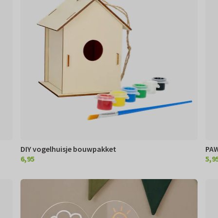
DIY vogelhuisje bouwpakket
PAW
6,95
5,9
€ 6,95
€ 5,