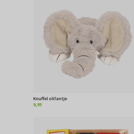
Knuffel olifantje
9,95
€ 9,95