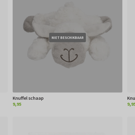
NIET BESCHIKBAAR
Knuffel schaap
Knu
9,95
9,9
€ 9,95
€ 9,