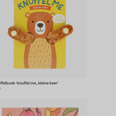
ffelboek ‘Knuffel me, kleine beer’
5
95