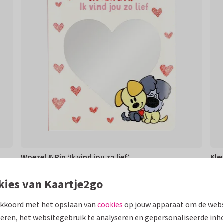
Woezel & Pip ‘Ik vind jou zo lief’
Kle
11,95
9,9
€ 11,95
€ 9,
kies van Kaartje2go
akkoord met het opslaan van
cookies
op jouw apparaat om de webs
eren, het websitegebruik te analyseren en gepersonaliseerde inh