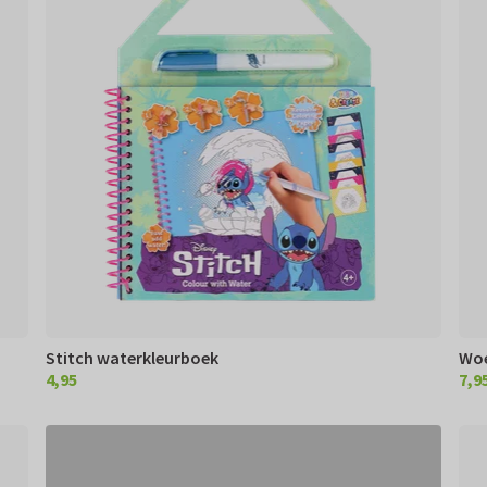
Stitch waterkleurboek
Woe
4,95
7,9
€ 4,95
€ 7,