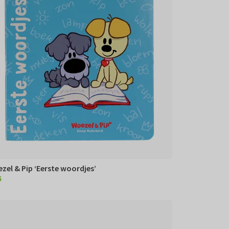
zel & Pip ‘Eerste woordjes’
5
95