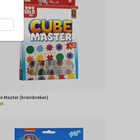
e Master (breinbreker)
95
,95