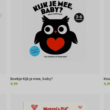
Boekje Kijk je mee, baby?
Knu
9,99
9,9
€ 9,99
€ 9,