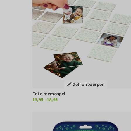
Zelf ontwerpen
Foto memospel
13,95 - 18,95
€ 13.95 18,95