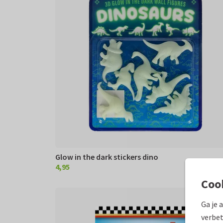
Glow in the dark stickers dino
4,95
€ 4,95
Coo
Ga je 
verbet