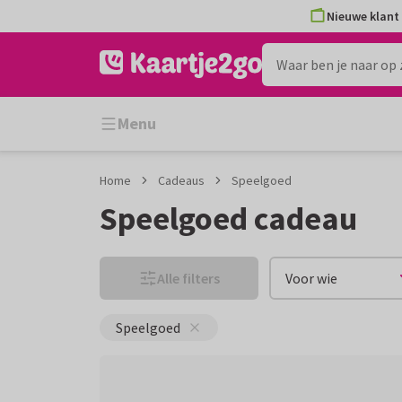
Ga
Ga
Nieuwe klant 
naar
naar
de
het
inhoud
filter
Menu
Home
Cadeaus
Speelgoed
Speelgoed cadeau
Alle filters
Voor wie
Speelgoed