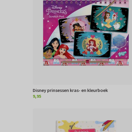
Disney prinsessen kras- en kleurboek
9,95
€ 9,95