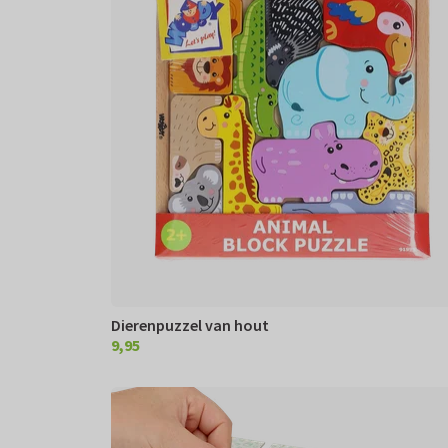
Dierenpuzzel van hout
9,95
€ 9,95