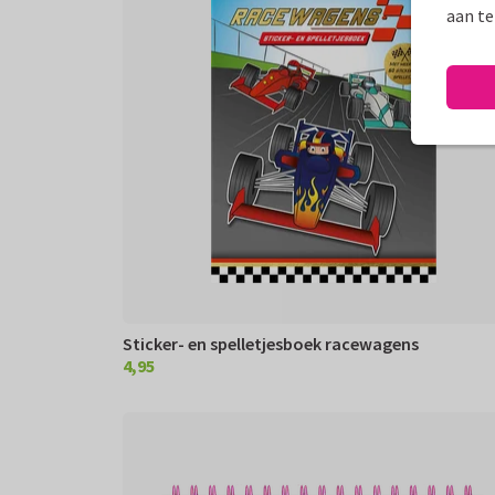
aan te
Sticker- en spelletjesboek racewagens
4,95
€ 4,95