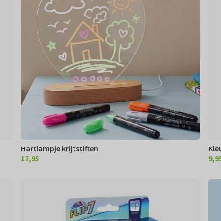
Hartlampje krijtstiften
Kle
17,95
9,9
€ 17,95
€ 9,