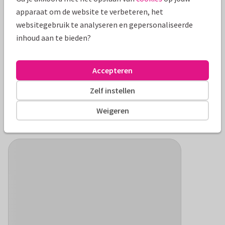
apparaat om de website te verbeteren, het
websitegebruik te analyseren en gepersonaliseerde
inhoud aan te bieden?
Accepteren
Eierkoek piraat
Eierkoeken, heerlijk! Een ideaal tussendoortje op zo’n
Zelf instellen
actieve middag voor de piraatjes. Je kunt de kinderen zelf
Weigeren
een eierkoek in de vorm van een piraat laten maken, of deel
ze direct uit en ga verder met het programma.