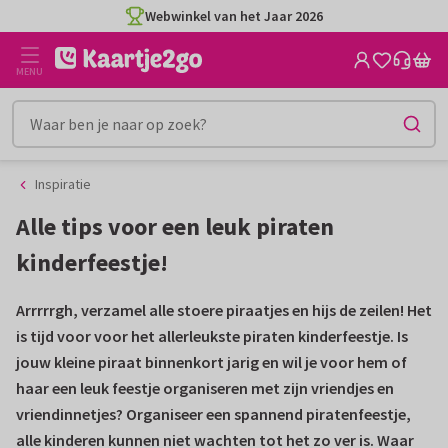
Ga
Ga
Webwinkel van het Jaar 2026
naar
naar
de
het
MENU
inhoud
filter
Inspiratie
Alle tips voor een leuk piraten
kinderfeestje!
Arrrrrgh, verzamel alle stoere piraatjes en hijs de zeilen! Het
is tijd voor voor het allerleukste piraten kinderfeestje. Is
jouw kleine piraat binnenkort jarig en wil je voor hem of
haar een leuk feestje organiseren met zijn vriendjes en
vriendinnetjes? Organiseer een spannend piratenfeestje,
alle kinderen kunnen niet wachten tot het zo ver is. Waar