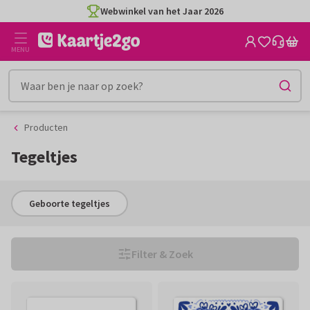
Ga
Ga
naar
naar
de
het
MENU
inhoud
filter
Producten
Tegeltjes
Geboorte tegeltjes
Filter & Zoek