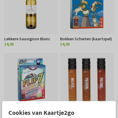
Lekkere Sauvignon Blanc
Bokken Schieten (kaartspel)
14,95
14,95
€ 14,95
€ 14,95
Cookies van Kaartje2go
Flip 7 (kaartspel)
Tubes Mocktailbox
13,95
15,95
€ 13,95
€ 15,95