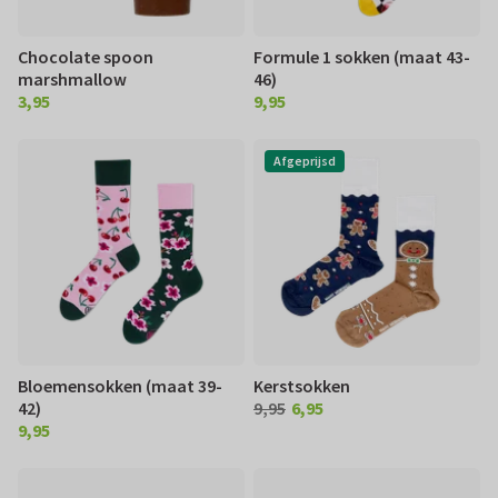
Chocolate spoon
Formule 1 sokken (maat 43-
marshmallow
46)
3,95
9,95
€ 3,95
€ 9,95
Afgeprijsd
Bloemensokken (maat 39-
Kerstsokken
42)
9,95
6,95
€ 6,95
9,95
€ 9,95