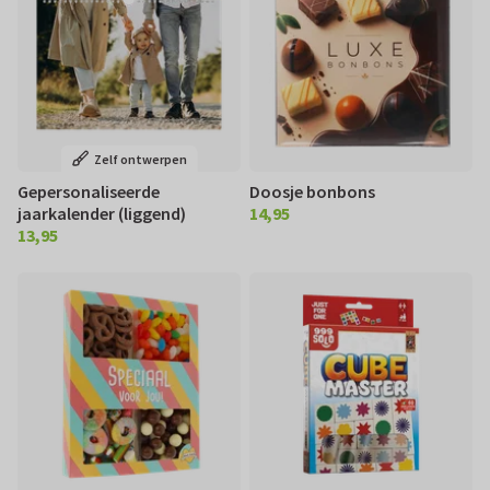
Zelf ontwerpen
Gepersonaliseerde
Doosje bonbons
jaarkalender (liggend)
14,95
€ 14,95
13,95
€ 13,95