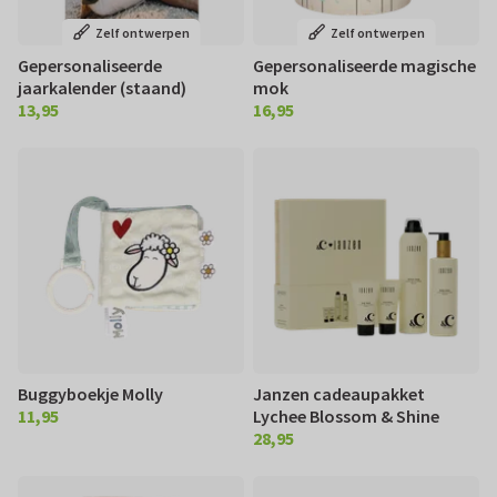
Zelf ontwerpen
Zelf ontwerpen
Gepersonaliseerde
Gepersonaliseerde magische
jaarkalender (staand)
mok
13,95
16,95
€ 13,95
€ 16,95
Buggyboekje Molly
Janzen cadeaupakket
11,95
Lychee Blossom & Shine
€ 11,95
28,95
€ 28,95