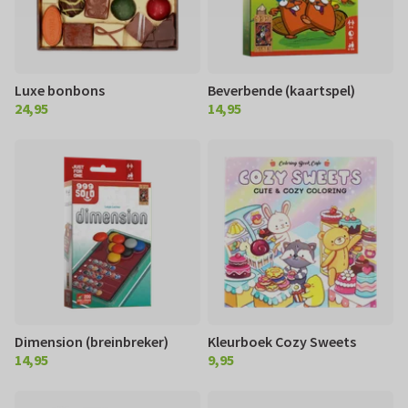
Luxe bonbons
Beverbende (kaartspel)
24,95
14,95
€ 24,95
€ 14,95
Dimension (breinbreker)
Kleurboek Cozy Sweets
14,95
9,95
€ 14,95
€ 9,95