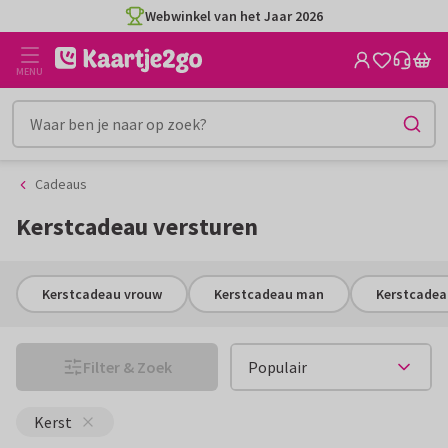
Ga
Ga
Webwinkel van het Jaar 2026
naar
naar
de
het
MENU
inhoud
filter
Cadeaus
Kerstcadeau versturen
Kerstcadeau vrouw
Kerstcadeau man
Kerstcadea
Filter & Zoek
Kerst