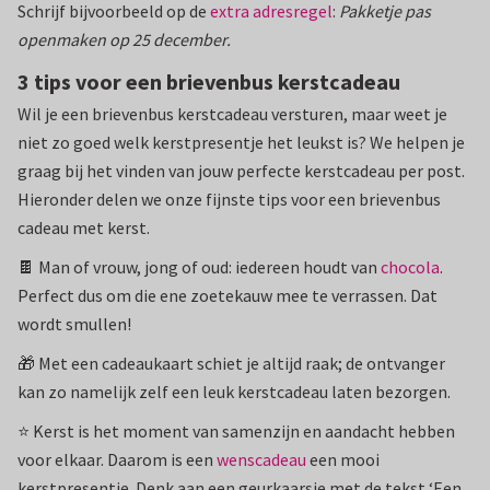
Schrijf bijvoorbeeld op de
extra adresregel
:
Pakketje pas
openmaken op 25 december.
3 tips voor een brievenbus kerstcadeau
Wil je een brievenbus kerstcadeau versturen, maar weet je
niet zo goed welk kerstpresentje het leukst is? We helpen je
graag bij het vinden van jouw perfecte kerstcadeau per post.
Hieronder delen we onze fijnste tips voor een brievenbus
cadeau met kerst.
🍫 Man of vrouw, jong of oud: iedereen houdt van
chocola
.
Perfect dus om die ene zoetekauw mee te verrassen. Dat
wordt smullen!
🎁 Met een cadeaukaart schiet je altijd raak; de ontvanger
kan zo namelijk zelf een leuk kerstcadeau laten bezorgen.
⭐️ Kerst is het moment van samenzijn en aandacht hebben
voor elkaar. Daarom is een
wenscadeau
een mooi
kerstpresentje. Denk aan een geurkaarsje met de tekst ‘Een