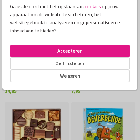
Ga je akkoord met het opslaan van
cookies
op jouw
apparaat om de website te verbeteren, het
websitegebruik te analyseren en gepersonaliseerde
inhoud aan te bieden?
Accepteren
Zelf instellen
Zelf ontwerpen
Weigeren
Gepersonaliseerde kerstbal
Tony’s Chocolonely Filled
set van 2
melk zachte truffel
14,95
7,95
€ 14,95
€ 7,95