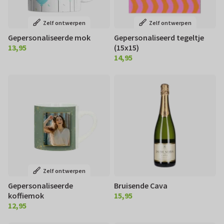
Zelf ontwerpen
Zelf ontwerpen
Gepersonaliseerde mok
Gepersonaliseerd tegeltje
13,95
(15x15)
€ 13,95
14,95
€ 14,95
Zelf ontwerpen
Gepersonaliseerde
Bruisende Cava
koffiemok
15,95
€ 15,95
12,95
€ 12,95