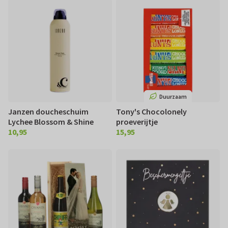
Duurzaam
Janzen doucheschuim
Tony's Chocolonely
Lychee Blossom & Shine
proeverijtje
10,95
15,95
€ 10,95
€ 15,95