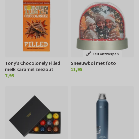
Zelf ontwerpen
Tony’s Chocolonely Filled
Sneeuwbol met foto
melk karamel zeezout
11,95
€ 11,95
7,95
€ 7,95