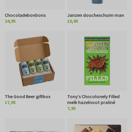
Chocoladebonbons
Janzen doucheschuim man
24,95
10,95
€ 24,95
€ 10,95
The Good Beer giftbox
Tony’s Chocolonely Filled
17,95
melk hazelnoot praliné
€ 17,95
7,95
€ 7,95