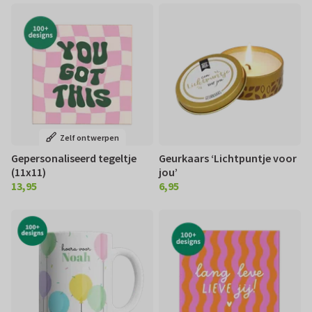
Zelf ontwerpen
Gepersonaliseerd tegeltje
Geurkaars ‘Lichtpuntje voor
(11x11)
jou’
13,95
6,95
€ 13,95
€ 6,95