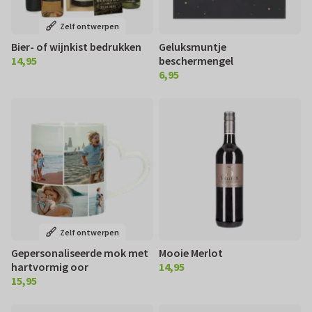
Zelf ontwerpen
Bier- of wijnkist bedrukken
Geluksmuntje
14,95
beschermengel
€ 14,95
6,95
€ 6,95
Zelf ontwerpen
Gepersonaliseerde mok met
Mooie Merlot
hartvormig oor
14,95
€ 14,95
15,95
€ 15,95