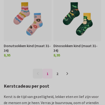
Donutsokken kind (maat 31-
Dinosokken kind (maat 31-
34)
34)
8,95
8,95
€ 8,95
€ 8,95
1
2
Kerstcadeau per post
Kerst is de tijd van gezelligheid, lekker eten en lief zijn voor
de mensen om je heen. Verras je buurvrouw, oom of vriendin