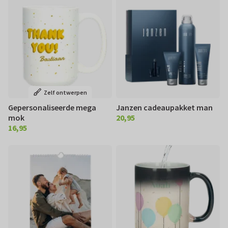
Zelf ontwerpen
Gepersonaliseerde mega
Janzen cadeaupakket man
mok
20,95
€ 20,95
16,95
€ 16,95