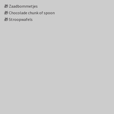
🎁 Zaadbommetjes
🎁 Chocolade chunk of spoon
🎁 Stroopwafels