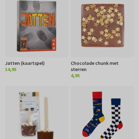
Jatten (kaartspel)
Chocolade chunk met
14,95
sterren
€ 14,95
4,95
€ 4,95