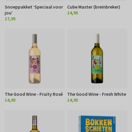
Snoeppakket ‘Speciaal voor
Cube Master (breinbreker)
jou’
14,95
€ 14,95
17,95
€ 17,95
The Good Wine - Fruity Rosé
The Good Wine - Fresh White
14,95
14,95
€ 14,95
€ 14,95