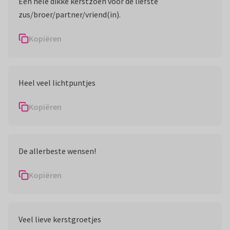
Een hele dikke kerstzoen voor de liefste
zus/broer/partner/vriend(in).
Kopiëren
Heel veel lichtpuntjes
Kopiëren
De allerbeste wensen!
Kopiëren
Veel lieve kerstgroetjes