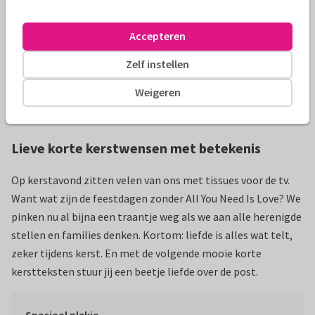
Vertaling: Schat, vanavond lekker aan de espresso
Accepteren
martini’s. Deze oud en nieuw wordt zo’n ervaring, echt
Zelf instellen
niet normaal!
Weigeren
Kopiëren
Lieve korte kerstwensen met betekenis
Op kerstavond zitten velen van ons met tissues voor de tv.
Want wat zijn de feestdagen zonder All You Need Is Love? We
pinken nu al bijna een traantje weg als we aan alle herenigde
stellen en families denken. Kortom: liefde is alles wat telt,
zeker tijdens kerst. En met de volgende mooie korte
kerstteksten stuur jij een beetje liefde over de post.