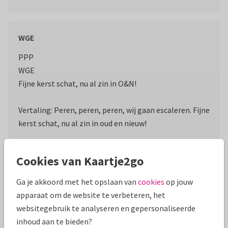
WGE
PPP
WGE
Fijne kerst schat, nu al zin in O&N!
Vertaling: Peren, peren, peren, wij gaan escaleren. Fijne
kerst schat, nu al zin in oud en nieuw!
Kopiëren
Cookies van Kaartje2go
Ga je akkoord met het opslaan van
cookies
op jouw
Lekker aan de esma’s
apparaat om de website te verbeteren, het
websitegebruik te analyseren en gepersonaliseerde
Schat vnv lekker aan de esma’s
inhoud aan te bieden?
Deze O&N wordt zo’n erva echt niet normi!