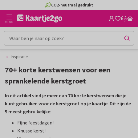
Ga
Ga
CO2-neutraal gedrukt
naar
naar
de
het
MENU
inhoud
filter
Inspiratie
70+ korte kerstwensen voor een
sprankelende kerstgroet
In dit artikel vind je meer dan 70 korte kerstwensen die je
kunt gebruiken voor de kerstgroet op je kaartje. Dit zijn de
5 meest gebruikelijke:
Fijne feestdagen!
Knusse kerst!