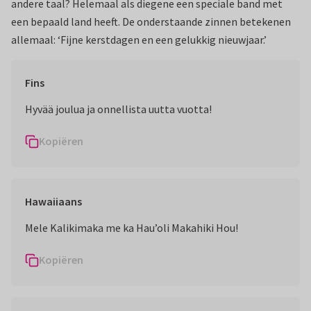
andere taal? Helemaal als diegene een speciale band met
een bepaald land heeft. De onderstaande zinnen betekenen
allemaal: ‘Fijne kerstdagen en een gelukkig nieuwjaar.’
Fins
Hyvää joulua ja onnellista uutta vuotta!
Kopiëren
Hawaiiaans
Mele Kalikimaka me ka Hau’oli Makahiki Hou!
Kopiëren