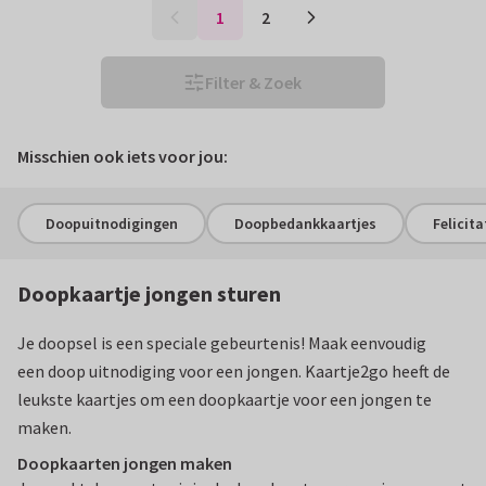
1
2
Filter & Zoek
Misschien ook iets voor jou:
Doopuitnodigingen
Doopbedankkaartjes
Felicit
Doopkaartje jongen sturen
Je doopsel is een speciale gebeurtenis! Maak eenvoudig
een doop uitnodiging voor een jongen. Kaartje2go heeft de
leukste kaartjes om een doopkaartje voor een jongen te
maken.
Doopkaarten jongen maken