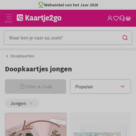
Ga
Ga
CO2-neutraal gedrukt
naar
naar
de
het
MENU
inhoud
filter
Doopkaarten
Doopkaartjes jongen
Filter & Zoek
Jongen