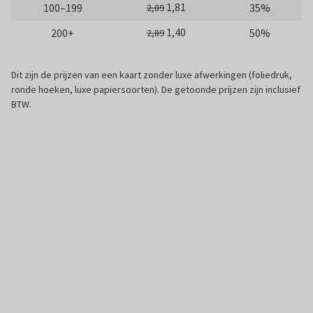
1,81
100–199
35%
2,89
1,40
200+
50%
2,89
Dit zijn de prijzen van een kaart zonder luxe afwerkingen (foliedruk,
ronde hoeken, luxe papiersoorten). De getoonde prijzen zijn inclusief
BTW.