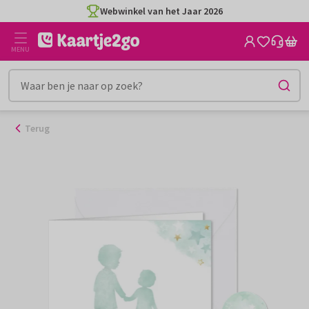
Ga
Webwinkel van het Jaar 2026
naar
de
MENU
inhoud
Terug