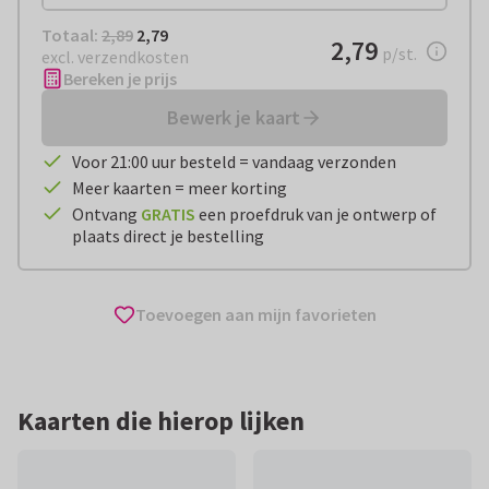
Totaal:
€ 2,79
Totaal:
2,89
2,79
€ 2,79
2,79
per stuk
p/st.
excl. verzendkosten
Bereken je prijs
Bewerk je kaart
Voor 21:00 uur besteld = vandaag verzonden
Meer kaarten = meer korting
Ontvang
GRATIS
een proefdruk van je ontwerp of
plaats direct je bestelling
Toevoegen aan mijn favorieten
Kaarten die hierop lijken