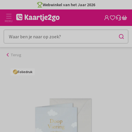
Ga
Webwinkel van het Jaar 2026
naar
de
MENU
inhoud
Terug
Foliedruk
Foliedruk
Foliedruk
Foliedruk
Foliedruk