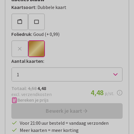
Kaartsoort
:
Dubbele kaart
Foliedruk
:
Goud
(
+
0,99
)
+
€ 0,99
Aantal kaarten
:
Totaal:
€ 4,48
Totaal:
4,58
4,48
€ 4,48
4,48
per stuk
p/st.
excl. verzendkosten
Bereken je prijs
Bewerk je kaart
Voor 21:00 uur besteld = vandaag verzonden
Meer kaarten = meer korting