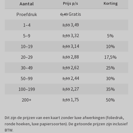
Aantal
Prijs p/s
Korting
Gratis
Proefdruk
0,49
3,49
1–4
3,59
3,32
5–9
5%
3,59
3,14
10–19
10%
3,59
2,88
20–29
17,5%
3,59
2,62
30–49
25%
3,59
2,44
50–99
30%
3,59
2,27
100–199
35%
3,59
1,75
200+
50%
3,59
Dit zijn de prijzen van een kaart zonder luxe afwerkingen (foliedruk,
ronde hoeken, luxe papiersoorten). De getoonde prijzen zijn inclusief
BTW.