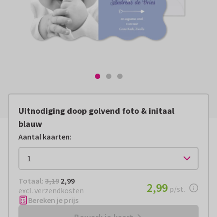
Uitnodiging doop golvend foto & initaal
blauw
Aantal kaarten
:
Totaal:
€ 2,99
Totaal:
3,19
2,99
€ 2,99
2,99
per stuk
p/st.
excl. verzendkosten
Bereken je prijs