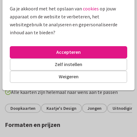
Ga je akkoord met het opslaan van
cookies
op jouw
apparaat om de website te verbeteren, het
websitegebruik te analyseren en gepersonaliseerde
inhoud aan te bieden?
Accepteren
Productinformatie
Zelf instellen
Klassiek kaartje in het blauw voor het doopsel met foto en
Weigeren
beginletter van de naam van je kindje.
Alle kaarten zijn helemaal naar wens aan te passen
Doopkaarten
Kaatje's Design
Jongen
Uitnodiging 
Formaten en prijzen