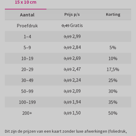
15 x 10 cm
Aantal
Prijs p/s
Korting
Gratis
Proefdruk
0,49
2,99
1–4
3,19
2,84
5–9
5%
3,19
2,69
10–19
10%
3,19
2,47
20–29
17,5%
3,19
2,24
30–49
25%
3,19
2,09
50–99
30%
3,19
1,94
100–199
35%
3,19
1,50
200+
50%
3,19
Dit zijn de prijzen van een kaart zonder luxe afwerkingen (foliedruk,