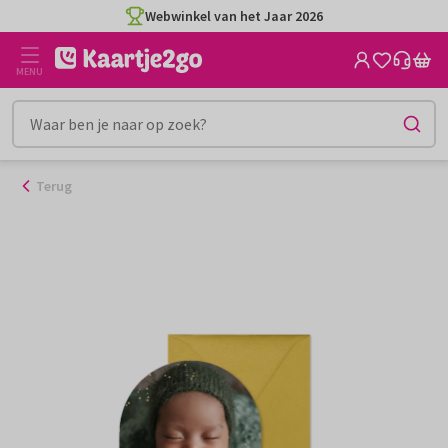
Ga
Webwinkel van het Jaar 2026
naar
de
MENU
inhoud
Terug