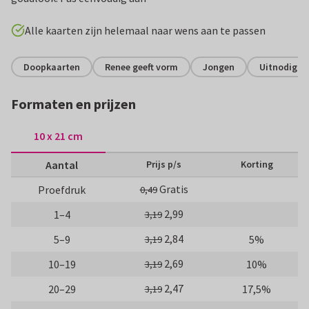
Alle kaarten zijn helemaal naar wens aan te passen
Doopkaarten
Renee geeft vorm
Jongen
Uitnodigin
Formaten en prijzen
10 x 21 cm
Aantal
Prijs p/s
Korting
Gratis
Proefdruk
0,49
2,99
1–4
3,19
2,84
5–9
5%
3,19
2,69
10–19
10%
3,19
2,47
20–29
17,5%
3,19