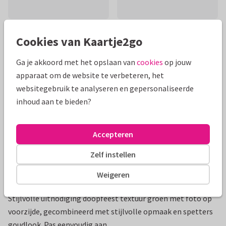
Cookies van Kaartje2go
Mooie extra's bij je kaart
Ga je akkoord met het opslaan van
cookies
op jouw
apparaat om de website te verbeteren, het
websitegebruik te analyseren en gepersonaliseerde
inhoud aan te bieden?
Accepteren
Zelf instellen
Weigeren
Productinformatie
Stijlvolle uitnodiging doopfeest textuur groen met foto op
voorzijde, gecombineerd met stijlvolle opmaak en spetters
goudlook. Pas eenvoudig aan