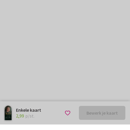
Enkele kaart
Bewerk je kaart
€ 2,99
p/st.
2,99
p/st.