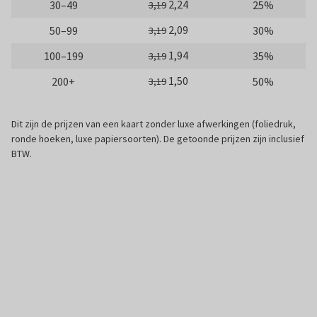
2,24
30–49
25%
3,19
2,09
50–99
30%
3,19
1,94
100–199
35%
3,19
1,50
200+
50%
3,19
Dit zijn de prijzen van een kaart zonder luxe afwerkingen (foliedruk,
ronde hoeken, luxe papiersoorten). De getoonde prijzen zijn inclusief
BTW.