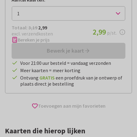
Totaal:
€ 2,99
Totaal:
3,19
2,99
€ 2,99
2,99
per stuk
p/st.
excl. verzendkosten
Bereken je prijs
Bewerk je kaart
Voor 21:00 uur besteld = vandaag verzonden
Meer kaarten = meer korting
Ontvang
GRATIS
een proefdruk van je ontwerp of
plaats direct je bestelling
Toevoegen aan mijn favorieten
Kaarten die hierop lijken