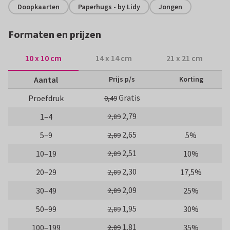
Doopkaarten
Paperhugs - by Lidy
Jongen
Formaten en prijzen
10 x 10 cm
14 x 14 cm
21 x 21 cm
Aantal
Prijs p/s
Korting
Gratis
Proefdruk
0,49
2,79
1–4
2,89
2,65
5–9
5%
2,89
2,51
10–19
10%
2,89
2,30
20–29
17,5%
2,89
2,09
30–49
25%
2,89
1,95
50–99
30%
2,89
1,81
100–199
35%
2,89