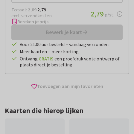
Totaal:
€ 2,79
Totaal:
2,89
2,79
€ 2,79
2,79
per stuk
p/st.
excl. verzendkosten
Bereken je prijs
Bewerk je kaart
Voor 21:00 uur besteld = vandaag verzonden
Meer kaarten = meer korting
Ontvang
GRATIS
een proefdruk van je ontwerp of
plaats direct je bestelling
Toevoegen aan mijn favorieten
Kaarten die hierop lijken