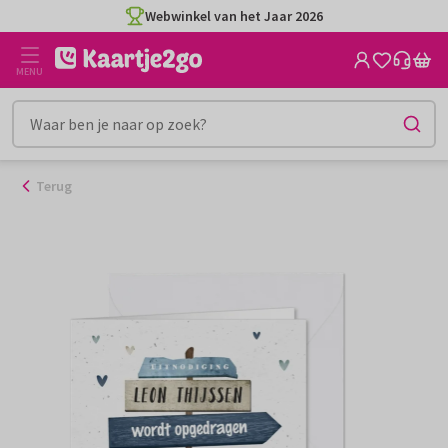
Ga
Webwinkel van het Jaar 2026
naar
de
MENU
inhoud
Terug