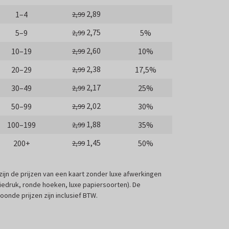
2,89
1–4
2,99
2,75
5–9
5%
2,99
2,60
10–19
10%
2,99
2,38
20–29
17,5%
2,99
2,17
30–49
25%
2,99
2,02
50–99
30%
2,99
1,88
100–199
35%
2,99
1,45
200+
50%
2,99
 zijn de prijzen van een kaart zonder luxe afwerkingen
liedruk, ronde hoeken, luxe papiersoorten). De
oonde prijzen zijn inclusief BTW.