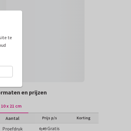
ite te
oud
rmaten en prijzen
10 x 21 cm
Aantal
Prijs p/s
Korting
Gratis
Proefdruk
0,49