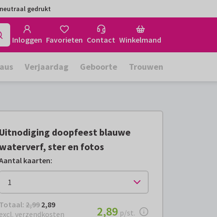
neutraal gedrukt
Inloggen
Favorieten
Contact
Winkelmand
aus
Verjaardag
Geboorte
Trouwen
Uitnodiging doopfeest blauwe
waterverf, ster en fotos
Aantal kaarten
:
Totaal:
€ 2,89
Totaal:
2,99
2,89
€ 2,89
2,89
per stuk
p/st.
excl. verzendkosten