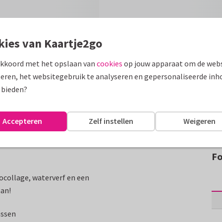
kies van Kaartje2go
akkoord met het opslaan van
cookies
op jouw apparaat om de webs
eren, het websitegebruik te analyseren en gepersonaliseerde inh
 bieden?
Accepteren
Zelf instellen
Weigeren
Fo
ocollage, waterverf en een
aan!
assen