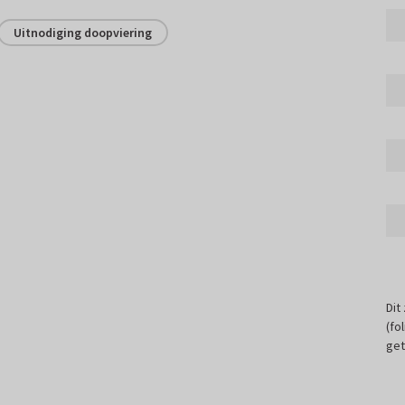
Uitnodiging doopviering
Dit
(fo
get