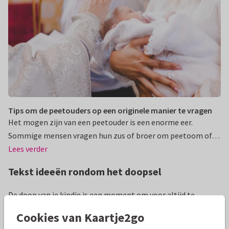
Tips om de peetouders op een originele manier te vragen
Het mogen zijn van een peetouder is een enorme eer.
Sommige mensen vragen hun zus of broer om peetoom of…
Lees verder
Tekst ideeën rondom het doopsel
De doop van je kindje is een moment om voor altijd te
koesteren. En daarom is het fijn om jullie dierbaren te
Cookies van Kaartje2go
verrassen met een extra mooie
doopkaart
. Ben je nog op