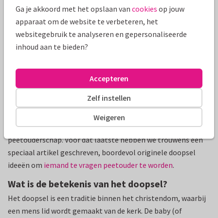
zoek naar een mooie tekst voor op jullie kaartjes? Kijk dan
Ga je akkoord met het opslaan van
cookies
op jouw
eens bij onze favoriete
doopsel teksten
. Zo prijkt er straks
apparaat om de website te verbeteren, het
een prachtig gedicht of quote op de doopkaart van jullie
websitegebruik te analyseren en gepersonaliseerde
kleintje.
inhoud aan te bieden?
Tips voor de doopviering
Tijdens het doopsel draait alles natuurlijk om jullie kindje en
Accepteren
de band met God, maar familie en vrienden zijn bijna net zo
Zelf instellen
belangrijk. Want door dit bijzondere moment met je
dierbaren te delen, wordt de doop extra betekenisvol. Soms
Weigeren
zelfs letterlijk, bijvoorbeeld als je bekenden vraagt voor het
peetouderschap. Voor dat laatste hebben we trouwens een
speciaal artikel geschreven, boordevol originele doopsel
ideeën om
iemand te vragen peetouder te worden
.
Wat is de betekenis van het doopsel?
Het doopsel is een traditie binnen het christendom, waarbij
een mens lid wordt gemaakt van de kerk. De baby (of