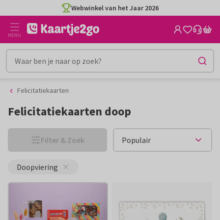
Ga
Ga
Webwinkel van het Jaar 2026
naar
naar
de
het
MENU
inhoud
filter
Felicitatiekaarten
Felicitatiekaarten doop
Filter & Zoek
Doopviering