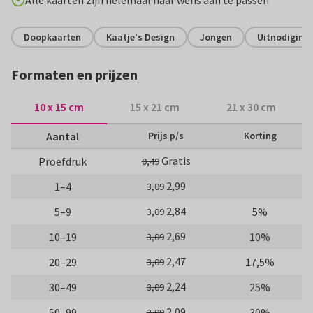
Alle kaarten zijn helemaal naar wens aan te passen
Doopkaarten
Kaatje's Design
Jongen
Uitnodiging 
Formaten en prijzen
10 x 15 cm
15 x 21 cm
21 x 30 cm
Aantal
Prijs p/s
Korting
Gratis
Proefdruk
0,49
2,99
1–4
3,09
2,84
5–9
5%
3,09
2,69
10–19
10%
3,09
2,47
20–29
17,5%
3,09
2,24
30–49
25%
3,09
2,09
50–99
30%
3,09