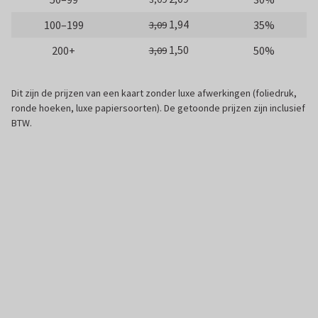
1,94
100–199
35%
3,09
1,50
200+
50%
3,09
Dit zijn de prijzen van een kaart zonder luxe afwerkingen (foliedruk,
ronde hoeken, luxe papiersoorten). De getoonde prijzen zijn inclusief
BTW.