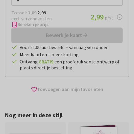
Totaal:
€ 2,99
Totaal:
3,09
2,99
€ 2,99
2,99
per stuk
p/st.
excl. verzendkosten
Bereken je prijs
Bewerk je kaart
Voor 21:00 uur besteld = vandaag verzonden
Meer kaarten = meer korting
Ontvang
GRATIS
een proefdruk van je ontwerp of
plaats direct je bestelling
Toevoegen aan mijn favorieten
Nog meer in deze stijl