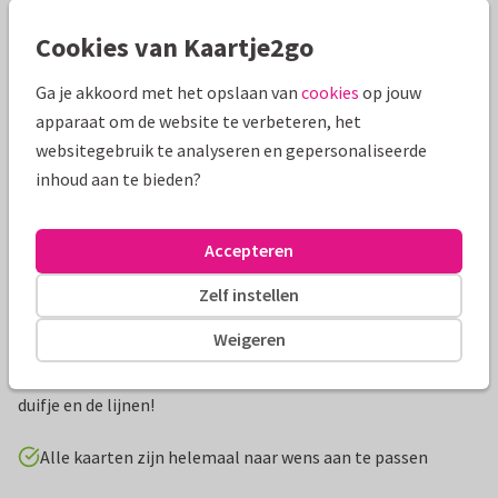
Mooie extra's bij je kaart
Cookies van Kaartje2go
Ga je akkoord met het opslaan van
cookies
op jouw
apparaat om de website te verbeteren, het
websitegebruik te analyseren en gepersonaliseerde
inhoud aan te bieden?
Accepteren
Zelf instellen
Productinformatie
Weigeren
Lief en klassiek bedankkaartje voor een doopsel met foto en
een lichtblauw duifje. Je kan zelf de kleur aanpassen van het
duifje en de lijnen!
Alle kaarten zijn helemaal naar wens aan te passen