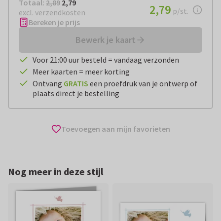
Totaal:
€ 2,79
Totaal:
2,89
2,79
€ 2,79
2,79
per stuk
p/st.
excl. verzendkosten
Bereken je prijs
Bewerk je kaart
Voor 21:00 uur besteld = vandaag verzonden
Meer kaarten = meer korting
Ontvang
GRATIS
een proefdruk van je ontwerp of
plaats direct je bestelling
Toevoegen aan mijn favorieten
Nog meer in deze stijl