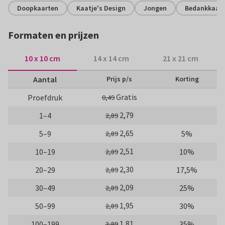
Doopkaarten
Kaatje's Design
Jongen
Bedankkaart
Formaten en prijzen
10 x 10 cm
14 x 14 cm
21 x 21 cm
Aantal
Prijs p/s
Korting
Gratis
Proefdruk
0,49
2,79
1–4
2,89
2,65
5–9
5%
2,89
2,51
10–19
10%
2,89
2,30
20–29
17,5%
2,89
2,09
30–49
25%
2,89
1,95
50–99
30%
2,89
1,81
100–199
35%
2,89