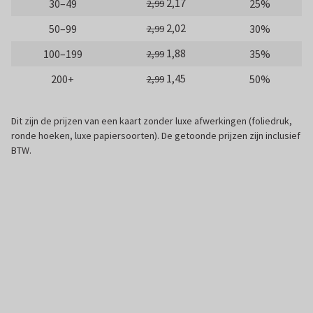
2,17
30–49
25%
2,99
2,02
50–99
30%
2,99
1,88
100–199
35%
2,99
1,45
200+
50%
2,99
Dit zijn de prijzen van een kaart zonder luxe afwerkingen (foliedruk,
ronde hoeken, luxe papiersoorten). De getoonde prijzen zijn inclusief
BTW.