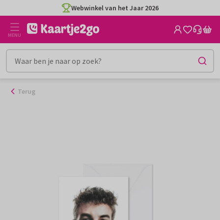
Ga
Webwinkel van het Jaar 2026
naar
de
MENU
inhoud
Terug