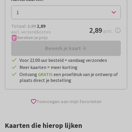
Totaal:
€ 2,89
Totaal:
2,99
2,89
€ 2,89
2,89
per stuk
p/st.
excl. verzendkosten
Bereken je prijs
Bewerk je kaart
Voor 21:00 uur besteld = vandaag verzonden
Meer kaarten = meer korting
Ontvang
GRATIS
een proefdruk van je ontwerp of
plaats direct je bestelling
Toevoegen aan mijn favorieten
Kaarten die hierop lijken