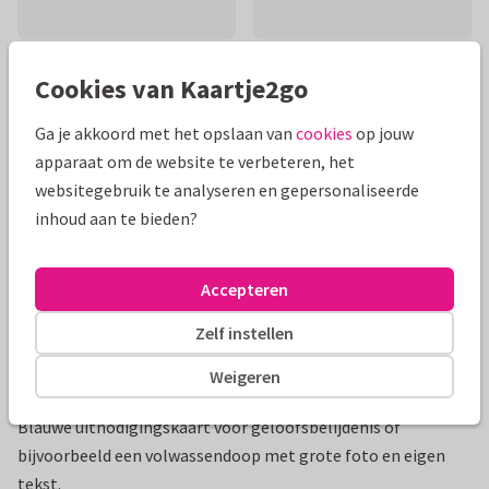
Cookies van Kaartje2go
Mooie extra's bij je kaart
Ga je akkoord met het opslaan van
cookies
op jouw
apparaat om de website te verbeteren, het
websitegebruik te analyseren en gepersonaliseerde
inhoud aan te bieden?
Accepteren
Zelf instellen
Weigeren
Productinformatie
Blauwe uitnodigingskaart voor geloofsbelijdenis of
bijvoorbeeld een volwassendoop met grote foto en eigen
tekst.