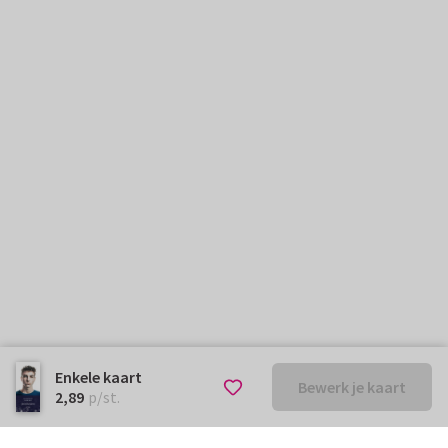
Enkele kaart
Bewerk je kaart
€ 2,89
p/st.
2,89
p/st.