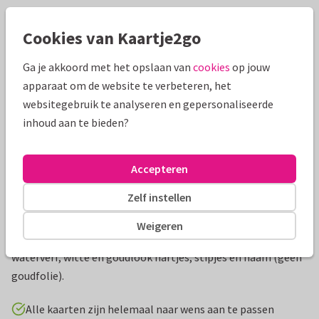
Mooie extra's bij je kaart
Cookies van Kaartje2go
Ga je akkoord met het opslaan van
cookies
op jouw
apparaat om de website te verbeteren, het
websitegebruik te analyseren en gepersonaliseerde
inhoud aan te bieden?
Accepteren
Zelf instellen
Productinformatie
Weigeren
Lieve uitnodigingskaart voor een doopfeest met blauwe
waterverf, witte en goudlook hartjes, stipjes en naam (geen
goudfolie).
Alle kaarten zijn helemaal naar wens aan te passen