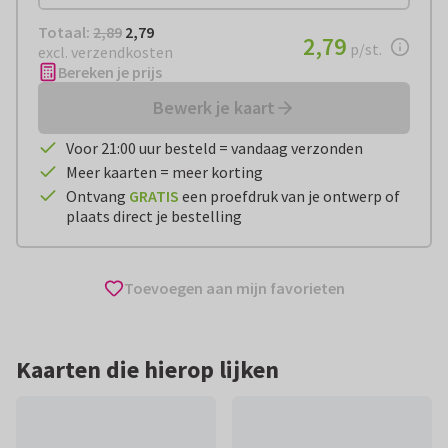
Totaal:
€ 2,79
Totaal:
2,89
2,79
€ 2,79
2,79
per stuk
p/st.
excl. verzendkosten
Bereken je prijs
Bewerk je kaart
Voor 21:00 uur besteld = vandaag verzonden
Meer kaarten = meer korting
Ontvang
GRATIS
een proefdruk van je ontwerp of
plaats direct je bestelling
Toevoegen aan mijn favorieten
Kaarten die hierop lijken