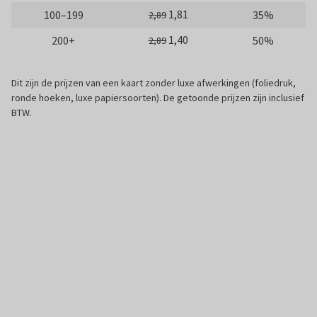
1,81
100–199
35%
2,89
1,40
200+
50%
2,89
Dit zijn de prijzen van een kaart zonder luxe afwerkingen (foliedruk,
ronde hoeken, luxe papiersoorten). De getoonde prijzen zijn inclusief
BTW.