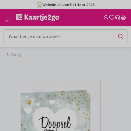
Ga
Webwinkel van het Jaar 2026
naar
de
MENU
inhoud
Terug