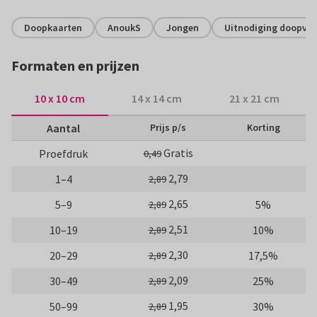
Doopkaarten
AnoukS
Jongen
Uitnodiging doopvie
Formaten en prijzen
10 x 10 cm
14 x 14 cm
21 x 21 cm
Aantal
Prijs p/s
Korting
Gratis
Proefdruk
0,49
2,79
1–4
2,89
2,65
5–9
5%
2,89
2,51
10–19
10%
2,89
2,30
20–29
17,5%
2,89
2,09
30–49
25%
2,89
1,95
50–99
30%
2,89