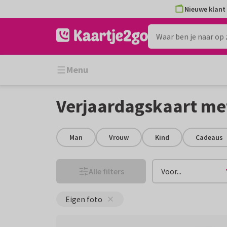
Ga
Ga
Nieuwe klant 
naar
naar
de
het
inhoud
filter
Menu
Verjaardagskaart met
Man
Vrouw
Kind
Cadeaus
Alle filters
Voor...
Eigen foto