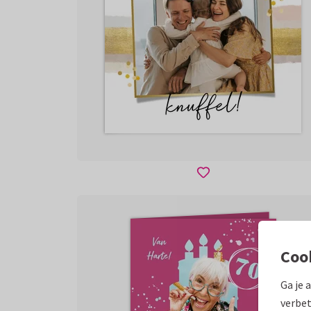
Coo
Ga je 
verbet