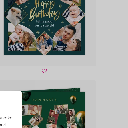
ite te
oud