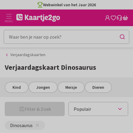
Ga
Ga
naar
naar
de
het
MENU
inhoud
filter
Verjaardagskaarten
Verjaardagskaart Dinosaurus
Kind
Jongen
Meisje
Dieren
Filter & Zoek
Dinosaurus