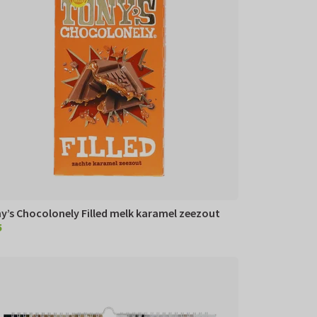
y’s Chocolonely Filled melk karamel zeezout
5
95