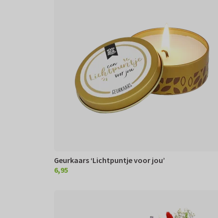
Geurkaars ‘Lichtpuntje voor jou’
6,95
€ 6,95