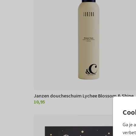
Janzen doucheschuim Lychee Blossom & Shine
10,95
€ 10,95
Coo
Ga je 
verbet