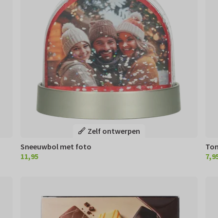
Zelf ontwerpen
Sneeuwbol met foto
Ton
11,95
7,9
€ 11,95
€ 7,