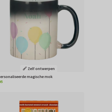
Zelf ontwerpen
ersonaliseerde magische mok
95
,95