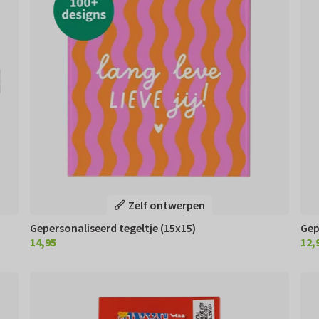
Zelf ontwerpen
Gepersonaliseerd tegeltje (15x15)
Gep
14,95
12,
€ 14,95
€ 12