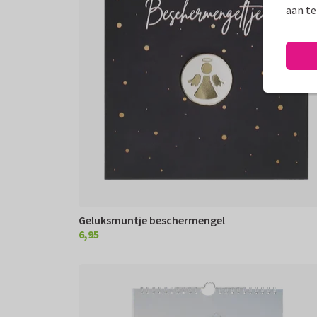
aan te
Geluksmuntje beschermengel
6,95
€ 6,95