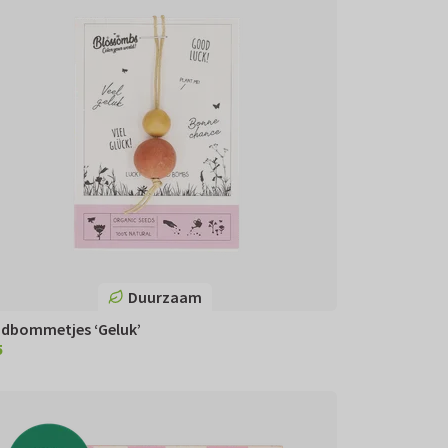
Duurzaam
dbommetjes ‘Geluk’
5
95