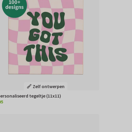
Zelf ontwerpen
ersonaliseerd tegeltje (11x11)
95
,95