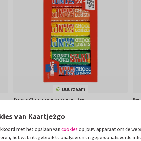
Duurzaam
Tony's Chocolonely proeverijtje
Bie
15,95
14,
€ 15,95
€ 14
kies van Kaartje2go
akkoord met het opslaan van
cookies
op jouw apparaat om de webs
eren, het websitegebruik te analyseren en gepersonaliseerde inh