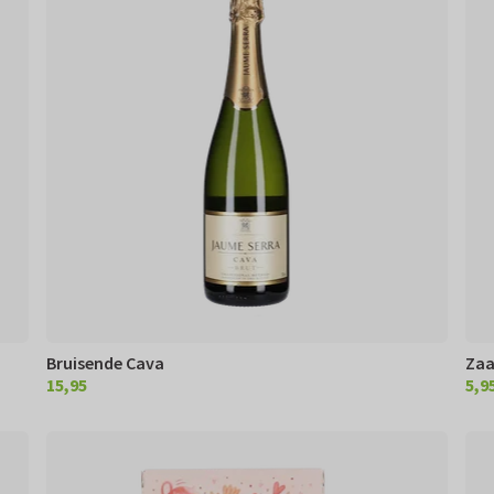
Bruisende Cava
Zaa
15,95
5,9
€ 15,95
€ 5,