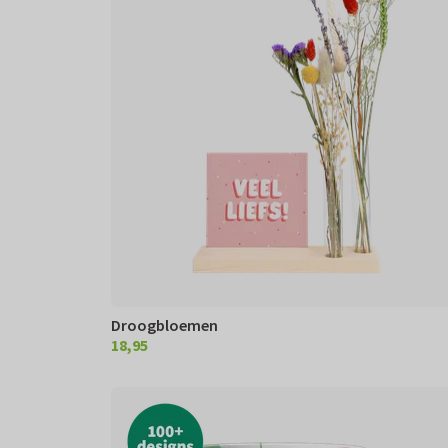
Droogbloemen
18,95
€ 18,95