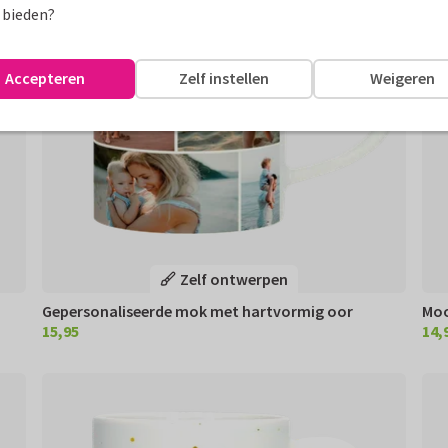
 bieden?
Accepteren
Zelf instellen
Weigeren
Zelf ontwerpen
Gepersonaliseerde mok met hartvormig oor
Moo
15,95
14,
€ 15,95
€ 14