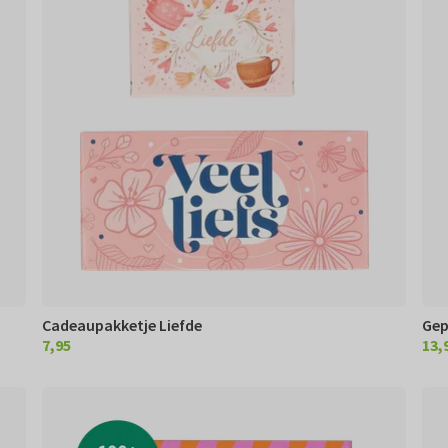
Cadeaupakketje Liefde
Gep
7,95
13,
€ 7,95
€ 13