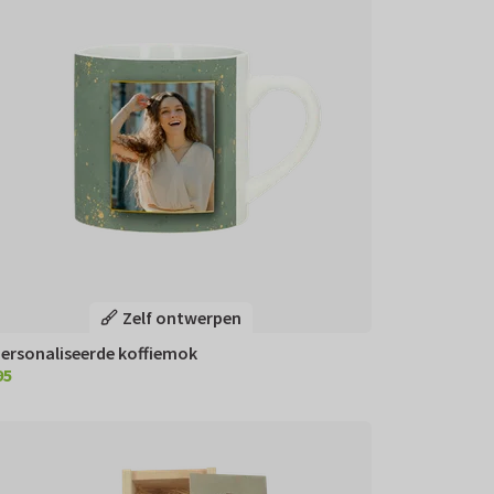
Zelf ontwerpen
ersonaliseerde koffiemok
95
,95