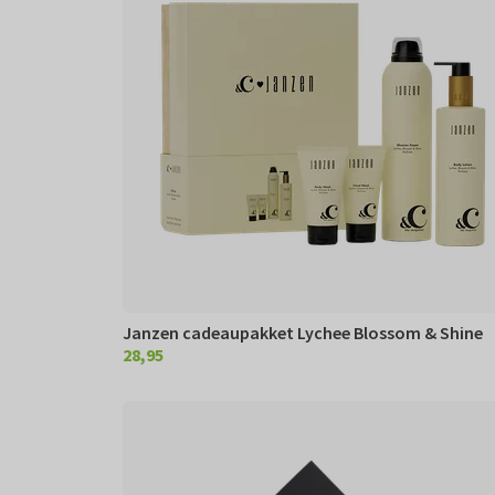
Janzen cadeaupakket Lychee Blossom & Shine
28,95
€ 28,95