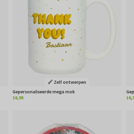
Zelf ontwerpen
Gepersonaliseerde mega mok
Gep
16,95
16,
€ 16,95
€ 16