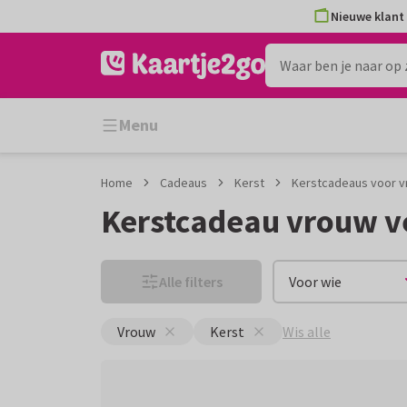
Ga
Ga
Nieuwe klant 
naar
naar
de
het
inhoud
filter
Menu
Home
Cadeaus
Kerst
Kerstcadeaus voor 
Kerstcadeau vrouw v
Alle filters
Voor wie
Wis alle
Vrouw
Kerst