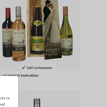
Zelf ontwerpen
r- of wijnkist bedrukken
95
,95
ite te
oud