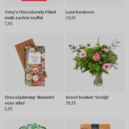
Tony’s Chocolonely Filled
Luxe bonbons
melk zachte truffel
24,95
€ 24,95
7,95
€ 7,95
Chocoladereep ‘Bedankt
Groot boeket ‘Vrolijk’
voor alles’
39,95
€ 39,95
5,95
€ 5,95