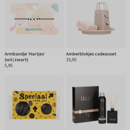
Armbandje ‘Hartjes’
Amberblokjes cadeauset
(wit/zwart)
10,95
€ 10,95
5,95
€ 5,95