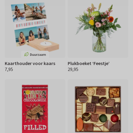
Duurzaam
Kaarthouder voor kaars
Plukboeket ‘Feestje’
7,95
29,95
€ 7,95
€ 29,95