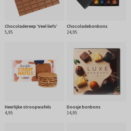
Chocoladereep ‘Veel liefs’
Chocoladebonbons
5,95
24,95
€ 5,95
€ 24,95
Heerlijke stroopwafels
Doosje bonbons
4,95
14,95
€ 4,95
€ 14,95