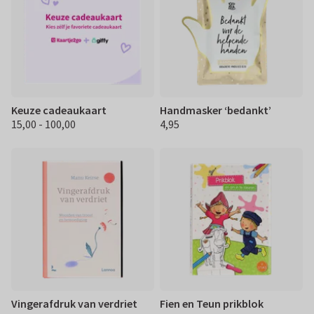
Keuze cadeaukaart
Handmasker ‘bedankt’
15,00 - 100,00
4,95
€ 15.00 100,00
€ 4,95
Vingerafdruk van verdriet
Fien en Teun prikblok