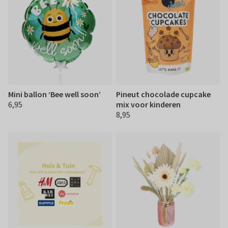
Mini ballon ‘Bee well soon’
Pineut chocolade cupcake
6,95
mix voor kinderen
€ 6,95
8,95
€ 8,95