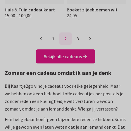
Huis & Tuin cadeaukaart
Boeket zijdebloemen wit
15,00 - 100,00
24,95
€ 15.00 100,00
€ 24,95
1
2
3
Bekijk alle cadeaus
Zomaar een cadeau omdat ik aan je denk
Bij Kaartje2go vind je cadeaus voor elke gelegenheid. Maar
we hebben ook een heleboel toffe cadeautjes per post als je
zonder reden een kleinigheidje wilt versturen. Gewoon
zomaar, omdat je aan iemand denkt. Wie ga jij verrassen?
Een lief gebaar hoeft geen bijzondere reden te hebben. Soms
wil je gewoon even laten weten dat je aan iemand denkt. Dat