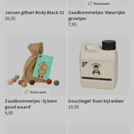
Duurzaam
Janzen giftset Body Black 22
Zaadbommetjes ‘Kleurrijke
20,95
groetjes’
€ 20,95
7,95
€ 7,95
Duurzaam
Zaadbommetjes ‘Jij bent
Douchegel ‘Even bijtanken’
goud waard’
10,95
€ 10,95
9,95
€ 9,95