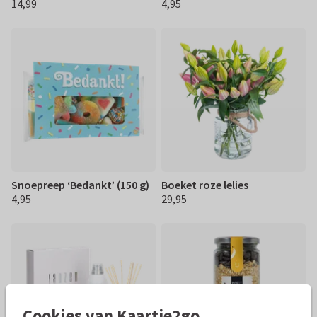
14,99
4,95
€ 14,99
€ 4,95
Snoepreep ‘Bedankt’ (150 g)
Boeket roze lelies
4,95
29,95
€ 4,95
€ 29,95
Cookies van Kaartje2go