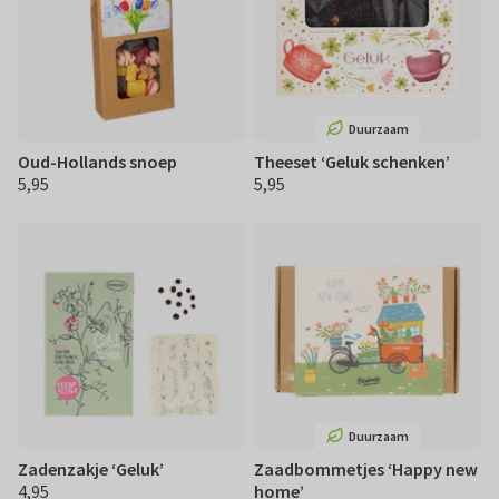
Duurzaam
Oud-Hollands snoep
Theeset ‘Geluk schenken’
5,95
5,95
€ 5,95
€ 5,95
Duurzaam
Zadenzakje ‘Geluk’
Zaadbommetjes ‘Happy new
4,95
home’
€ 4,95