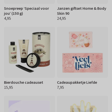
Snoepreep ‘Speciaal voor
Janzen giftset Home & Body
jou’ (150 g)
Skin 90
4,95
24,95
€ 4,95
€ 24,95
Bierdouche cadeauset
Cadeaupakketje Liefde
15,95
7,95
€ 15,95
€ 7,95