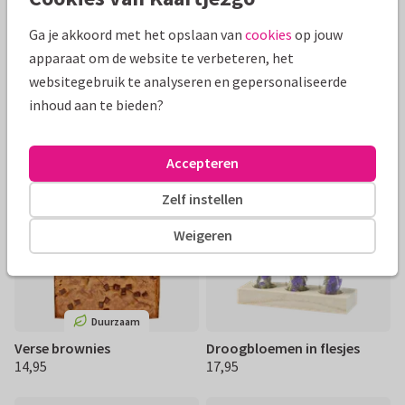
Ga je akkoord met het opslaan van
cookies
op jouw
apparaat om de website te verbeteren, het
Janzen giftset Home & Body
Pineut Bananenbrood DIY
websitegebruik te analyseren en gepersonaliseerde
Black 22
mix
inhoud aan te bieden?
24,95
12,95
€ 24,95
€ 12,95
Accepteren
Zelf instellen
Weigeren
Duurzaam
Verse brownies
Droogbloemen in flesjes
14,95
17,95
€ 14,95
€ 17,95