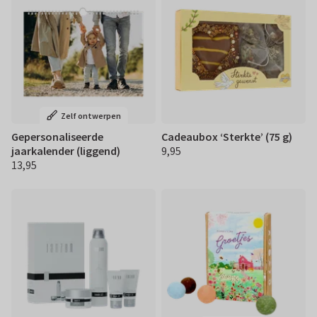
Zelf ontwerpen
Gepersonaliseerde
Cadeaubox ‘Sterkte’ (75 g)
jaarkalender (liggend)
9,95
€ 9,95
13,95
€ 13,95