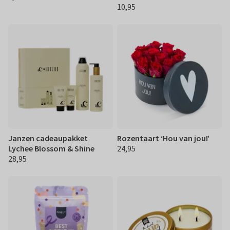
10,95
€ 10,95
Janzen cadeaupakket
Rozentaart ‘Hou van jou!’
Lychee Blossom & Shine
24,95
€ 24,95
28,95
€ 28,95