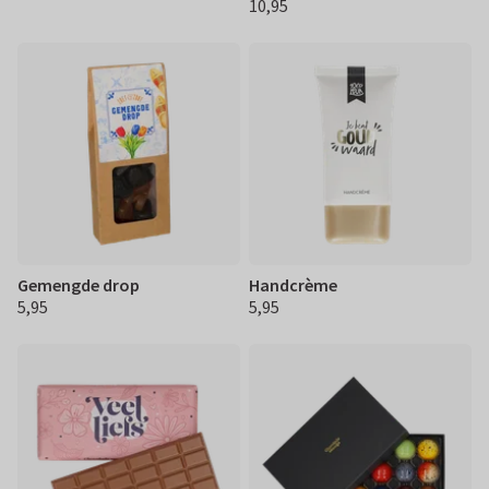
10,95
€ 10,95
Gemengde drop
Handcrème
5,95
5,95
€ 5,95
€ 5,95