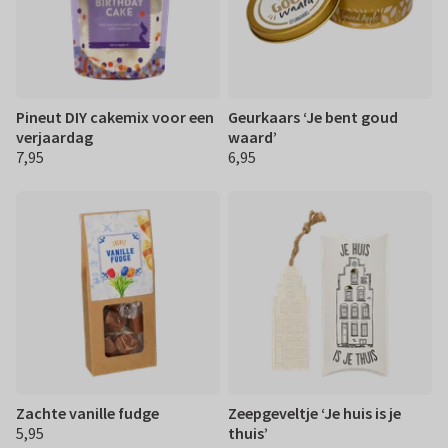
Pineut DIY cakemix voor een
Geurkaars ‘Je bent goud
verjaardag
waard’
7,95
6,95
€ 7,95
€ 6,95
Zachte vanille fudge
Zeepgeveltje ‘Je huis is je
5,95
thuis’
€ 5,95