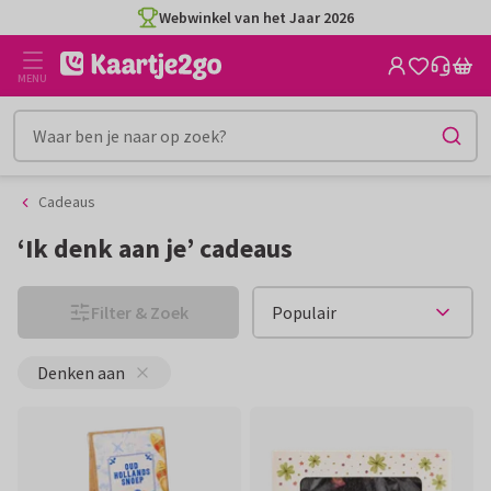
Ga
Ga
naar
naar
de
het
MENU
inhoud
filter
Cadeaus
‘Ik denk aan je’ cadeaus
Filter & Zoek
Denken aan