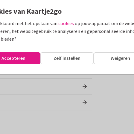
kies van Kaartje2go
r verrassen met een leuk brievenbuscadeau?
perfect. De vrolijke, stoere verpakking is
akkoord met het opslaan van
cookies
op jouw apparaat om de webs
s. Daar kun je in je eentje van smullen, maar
eren, het websitegebruik te analyseren en gepersonaliseerde inh
 bieden?
Accepteren
Zelf instellen
Weigeren
en