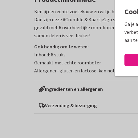
Coo
Ken jij een echte zoetekauw en wil je hem of haa
Dan zijn deze #Crumble & Kaartje2go stroopwafels 
Ga je 
gevuld met 6 overheerlijke roomboter stroopwafel
verbet
samen delen is veel leuker!
aan te
Ook handig om te weten:
Inhoud: 6 stuks
Gemaakt met echte roomboter
​​Allergenen: gluten en lactose, kan noten bevatt
Ingrediënten en allergenen
Verzending & bezorging