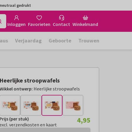
neutraal gedrukt
Inloggen
Favorieten
Contact
Winkelmand
aus
Verjaardag
Geboorte
Trouwen
Heerlijke stroopwafels
Wikkel ontwerp:
Heerlijke stroopwafels
4,95
Prijs (per stuk)
Prijs (per stuk):
€ 4,95
excl. verzendkosten en kaart
excl. verzendkosten en kaart