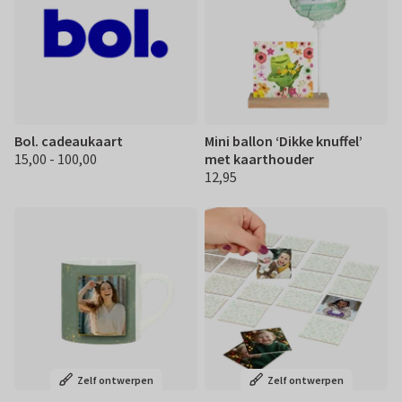
Bol. cadeaukaart
Mini ballon ‘Dikke knuffel’
15,00 - 100,00
met kaarthouder
€ 15.00 100,00
12,95
€ 12,95
Zelf ontwerpen
Zelf ontwerpen