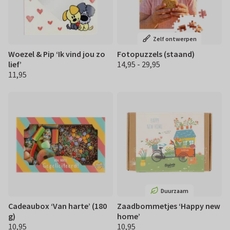
Zelf ontwerpen
Woezel & Pip ‘Ik vind jou zo
Fotopuzzels (staand)
lief’
14,95 - 29,95
€ 14.95 29,95
11,95
€ 11,95
Duurzaam
Cadeaubox ‘Van harte’ (180
Zaadbommetjes ‘Happy new
g)
home’
10,95
10,95
€ 10,95
€ 10,95