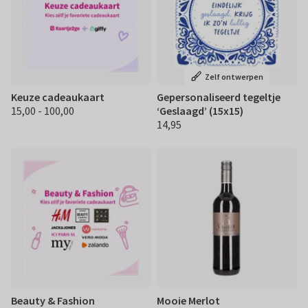
Zelf ontwerpen
Keuze cadeaukaart
Gepersonaliseerd tegeltje
15,00 - 100,00
‘Geslaagd’ (15x15)
€ 15.00 100,00
14,95
€ 14,95
Beauty & Fashion
Mooie Merlot