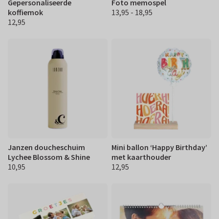
Gepersonaliseerde
Foto memospel
koffiemok
13,95 - 18,95
€ 13.95 18,95
12,95
€ 12,95
Janzen doucheschuim
Mini ballon ‘Happy Birthday’
Lychee Blossom & Shine
met kaarthouder
10,95
12,95
€ 10,95
€ 12,95