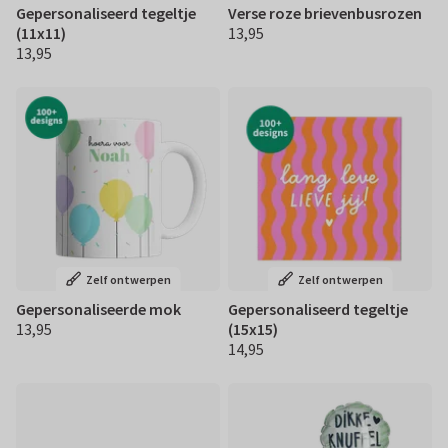
Gepersonaliseerd tegeltje
Verse roze brievenbusrozen
(11x11)
13,95
€ 13,95
13,95
€ 13,95
Zelf ontwerpen
Zelf ontwerpen
Gepersonaliseerde mok
Gepersonaliseerd tegeltje
13,95
(15x15)
€ 13,95
14,95
€ 14,95