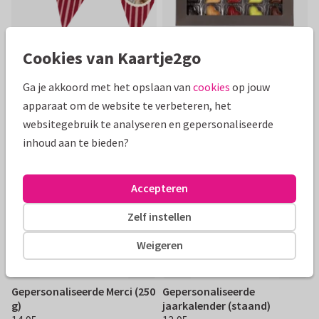
Cookies van Kaartje2go
Zelf ontwerpen
Valentijn slinger met foto’s
Nuts About You
Ga je akkoord met het opslaan van
cookies
op jouw
10,95
hartjesbonbons
€ 10,95
apparaat om de website te verbeteren, het
14,95
€ 14,95
websitegebruik te analyseren en gepersonaliseerde
inhoud aan te bieden?
Accepteren
Zelf instellen
Weigeren
Zelf ontwerpen
Zelf ontwerpen
Gepersonaliseerde Merci (250
Gepersonaliseerde
g)
jaarkalender (staand)