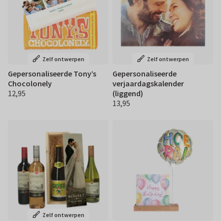
Zelf ontwerpen
Zelf ontwerpen
Gepersonaliseerde Tony’s
Gepersonaliseerde
Chocolonely
verjaardagskalender
12,95
(liggend)
€ 12,95
13,95
€ 13,95
Zelf ontwerpen