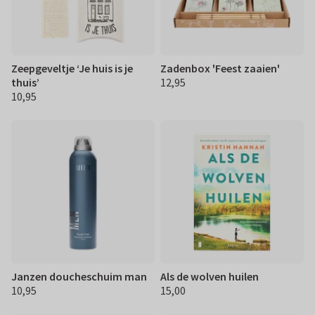
Zeepgeveltje ‘Je huis is je
Zadenbox 'Feest zaaien'
thuis’
12,95
€ 12,95
10,95
€ 10,95
Janzen doucheschuim man
Als de wolven huilen
10,95
15,00
€ 10,95
€ 15,00