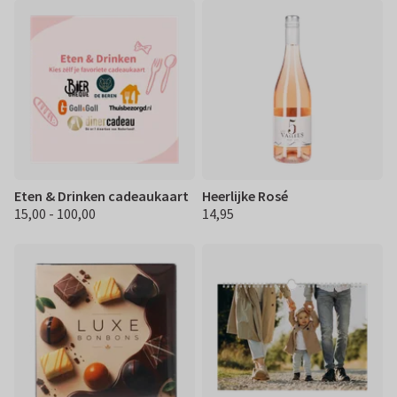
Eten & Drinken cadeaukaart
Heerlijke Rosé
15,00 - 100,00
14,95
€ 15.00 100,00
€ 14,95