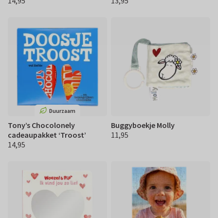
14,95
13,95
€ 14,95
€ 13,95
Duurzaam
Tony’s Chocolonely
Buggyboekje Molly
cadeaupakket ‘Troost’
11,95
€ 11,95
14,95
€ 14,95