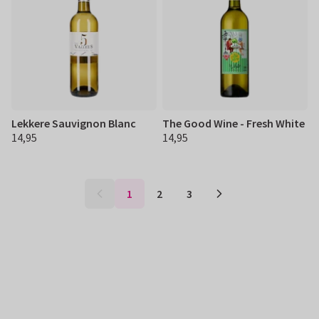
Lekkere Sauvignon Blanc
The Good Wine - Fresh White
14,95
14,95
€ 14,95
€ 14,95
1
2
3