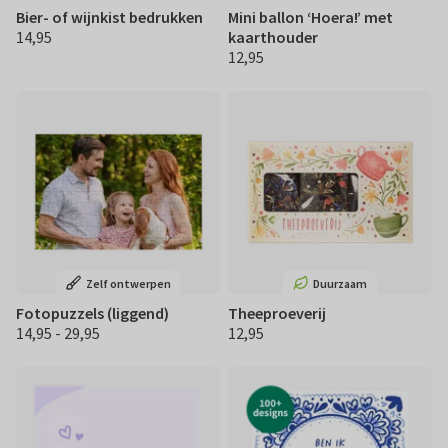
Bier- of wijnkist bedrukken
Mini ballon ‘Hoera!’ met
14,95
kaarthouder
€ 14,95
12,95
€ 12,95
Zelf ontwerpen
Duurzaam
Fotopuzzels (liggend)
Theeproeverij
14,95 - 29,95
12,95
€ 14.95 29,95
€ 12,95