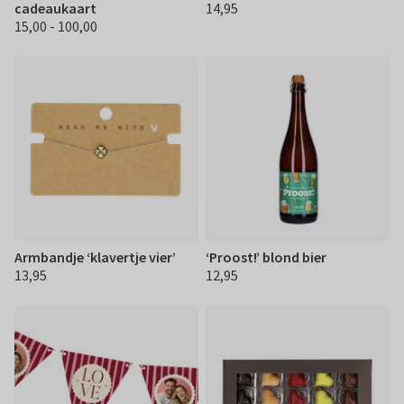
cadeaukaart
14,95
€ 14,95
15,00 - 100,00
€ 15.00 100,00
Armbandje ‘klavertje vier’
‘Proost!’ blond bier
13,95
12,95
€ 13,95
€ 12,95