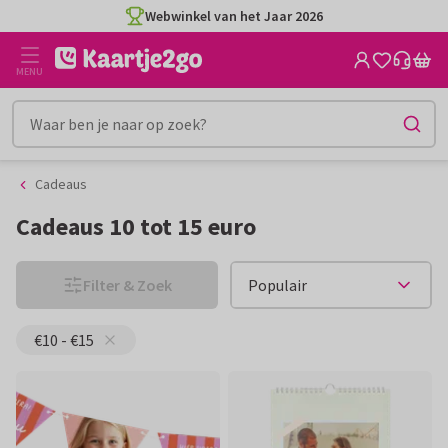
Ga
Ga
Webwinkel van het Jaar 2026
naar
naar
de
het
MENU
inhoud
filter
Cadeaus
Cadeaus 10 tot 15 euro
Filter & Zoek
€10 - €15