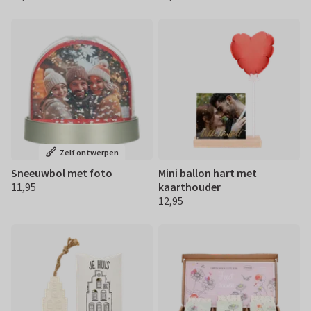
Zelf ontwerpen
Sneeuwbol met foto
Mini ballon hart met
11,95
kaarthouder
€ 11,95
12,95
€ 12,95