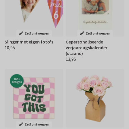
Zelf ontwerpen
Zelf ontwerpen
Slinger met eigen foto's
Gepersonaliseerde
10,95
verjaardagskalender
€ 10,95
(staand)
13,95
€ 13,95
Zelf ontwerpen