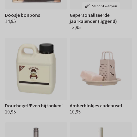
Zelf ontwerpen
Doosje bonbons
Gepersonaliseerde
14,95
jaarkalender (liggend)
€ 14,95
13,95
€ 13,95
Douchegel ‘Even bijtanken’
Amberblokjes cadeauset
10,95
10,95
€ 10,95
€ 10,95