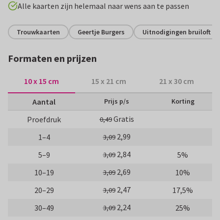
Alle kaarten zijn helemaal naar wens aan te passen
Trouwkaarten
Geertje Burgers
Uitnodigingen bruiloft
Formaten en prijzen
10 x 15 cm
15 x 21 cm
21 x 30 cm
Aantal
Prijs p/s
Korting
Gratis
Proefdruk
0,49
2,99
1–4
3,09
2,84
5–9
5%
3,09
2,69
10–19
10%
3,09
2,47
20–29
17,5%
3,09
2,24
30–49
25%
3,09