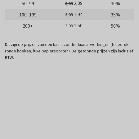
2,09
50–99
30%
3,09
1,94
100–199
35%
3,09
1,50
200+
50%
3,09
Dit zijn de prijzen van een kaart zonder luxe afwerkingen (foliedruk,
ronde hoeken, luxe papiersoorten). De getoonde prijzen zijn inclusief
BTW.