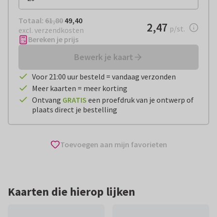
Totaal:
€ 49,40
Totaal:
61,80
49,40
€ 2,47
2,47
per stuk
p/st.
excl. verzendkosten
Bereken je prijs
Bewerk je kaart
Voor 21:00 uur besteld = vandaag verzonden
Meer kaarten = meer korting
Ontvang
GRATIS
een proefdruk van je ontwerp of
plaats direct je bestelling
Toevoegen aan mijn favorieten
Kaarten die hierop lijken