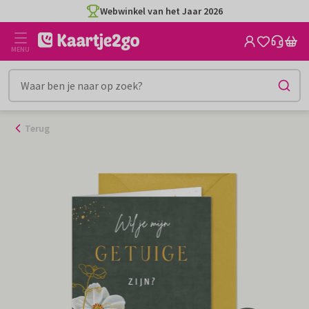
Ga
Webwinkel van het Jaar 2026
naar
de
MENU
inhoud
Terug