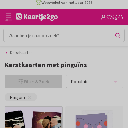
Ga
Ga
CO2-neutraal gedrukt
naar
naar
de
het
MENU
inhoud
filter
Kerstkaarten
Kerstkaarten met pinguïns
Filter & Zoek
Pinguïn