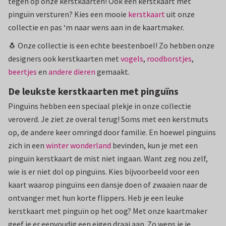
tegen op onze kerstkaarten! Ook een kerstkaart met
pinguïn versturen? Kies een mooie
kerstkaart
uit onze
collectie en pas ‘m naar wens aan in de kaartmaker.
🐧 Onze collectie is een echte beestenboel! Zo hebben onze
designers ook kerstkaarten met
vogels
,
roodborstjes
,
beertjes
en
andere dieren
gemaakt.
De leukste kerstkaarten met pinguïns
Pinguïns hebben een speciaal plekje in onze collectie
veroverd. Je ziet ze overal terug! Soms met een kerstmuts
op, de andere keer omringd door familie. En hoewel pinguïns
zich in een
winter wonderland
bevinden, kun je met een
pinguïn kerstkaart de mist niet ingaan. Want zeg nou zelf,
wie is er niet dol op pinguïns. Kies bijvoorbeeld voor een
kaart waarop pinguïns een dansje doen of zwaaien naar de
ontvanger met hun korte flippers. Heb je een leuke
kerstkaart met pinguïn op het oog? Met onze kaartmaker
geef je er eenvoudig een eigen draai aan. Zo wens je je