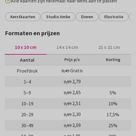
Alle kaarten zijn helemaal naar wens aan te passen
Kerstkaarten
Studio Amke
Dieren
Illustratie
S
Formaten en prijzen
10 x 10 cm
14 x 14 cm
21 x 21 cm
Aantal
Prijs p/s
Korting
Gratis
Proefdruk
0,49
2,79
1–4
2,89
2,65
5–9
5%
2,89
2,51
10–19
10%
2,89
2,30
20–29
17,5%
2,89
2,09
30–49
25%
2,89