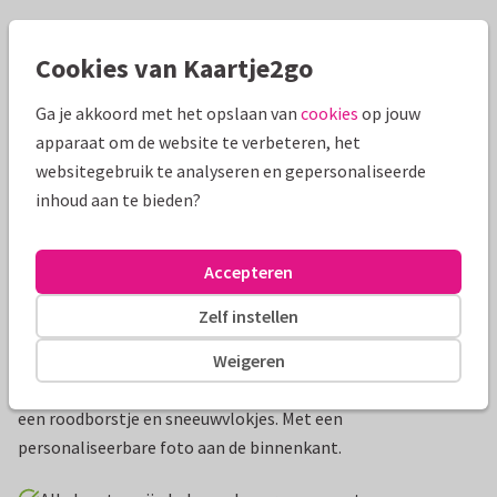
Mooie extra's bij je kaart
Cookies van Kaartje2go
Ga je akkoord met het opslaan van
cookies
op jouw
apparaat om de website te verbeteren, het
websitegebruik te analyseren en gepersonaliseerde
inhoud aan te bieden?
Accepteren
Zelf instellen
Productinformatie
Weigeren
Stijlvolle aquarel kerstkaart met krans van dennengroen,
een roodborstje en sneeuwvlokjes. Met een
personaliseerbare foto aan de binnenkant.