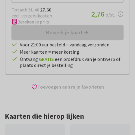
Totaal:
€ 27,60
Totaal:
31,40
27,60
€ 2,76
2,76
per stuk
p/st.
excl. verzendkosten
Bereken je prijs
Bewerk je kaart
Voor 21:00 uur besteld = vandaag verzonden
Meer kaarten = meer korting
Ontvang
GRATIS
een proefdruk van je ontwerp of
plaats direct je bestelling
Toevoegen aan mijn favorieten
Kaarten die hierop lijken