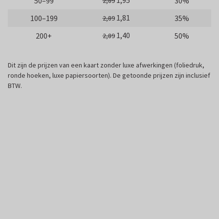
1,95
50–99
30%
2,89
1,81
100–199
35%
2,89
1,40
200+
50%
2,89
Dit zijn de prijzen van een kaart zonder luxe afwerkingen (foliedruk,
ronde hoeken, luxe papiersoorten). De getoonde prijzen zijn inclusief
BTW.