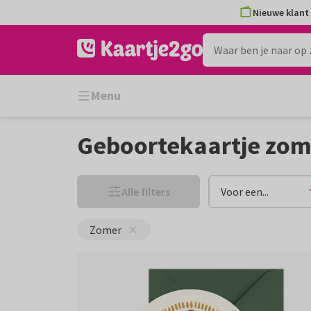
Ga
Ga
Nieuwe klant 
naar
naar
de
het
inhoud
filter
Menu
Geboortekaartje zom
Alle filters
Voor een...
Zomer