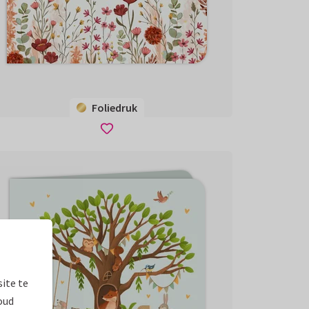
Foliedruk
ite te
oud