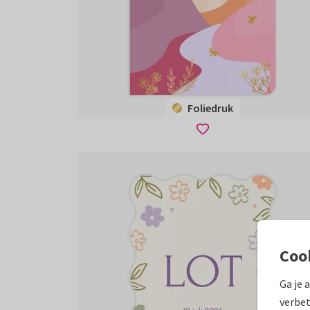
Foliedruk
Coo
Ga je 
verbet