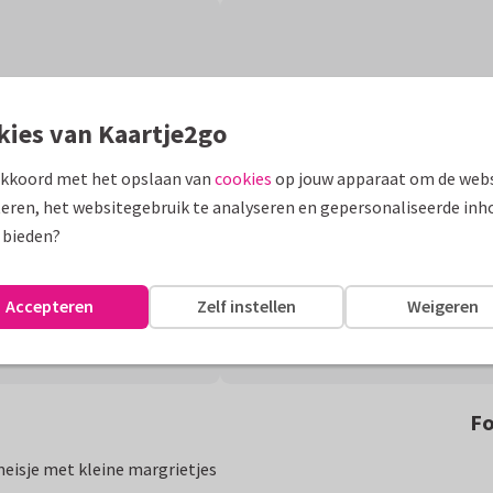
kies van Kaartje2go
akkoord met het opslaan van
cookies
op jouw apparaat om de webs
eren, het websitegebruik te analyseren en gepersonaliseerde inh
 bieden?
Accepteren
Zelf instellen
Weigeren
Fo
meisje met kleine margrietjes