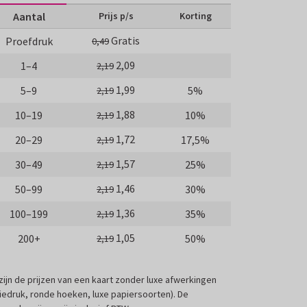
Aantal
Prijs p/s
Korting
Gratis
Proefdruk
0,49
2,09
1–4
2,19
1,99
5–9
5%
2,19
1,88
10–19
10%
2,19
1,72
20–29
17,5%
2,19
1,57
30–49
25%
2,19
1,46
50–99
30%
2,19
1,36
100–199
35%
2,19
1,05
200+
50%
2,19
 zijn de prijzen van een kaart zonder luxe afwerkingen
liedruk, ronde hoeken, luxe papiersoorten). De