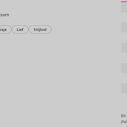
assen
isje
Lief
Stijlvol
Dit
(fo