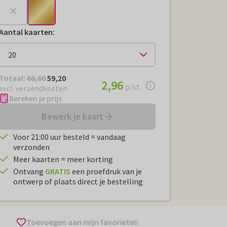
Aantal kaarten
:
Totaal:
€ 59,20
Totaal:
68,60
59,20
€ 2,96
2,96
per stuk
p/st.
excl. verzendkosten
Bereken je prijs
Bewerk je kaart
Voor 21:00 uur besteld = vandaag
verzonden
Meer kaarten = meer korting
Ontvang
GRATIS
een proefdruk van je
ontwerp of plaats direct je bestelling
Toevoegen aan mijn favorieten