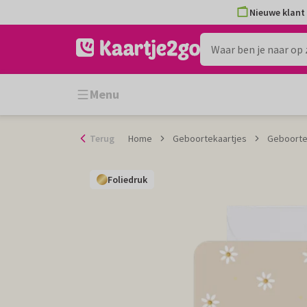
Ga
Nieuwe klant 
naar
de
inhoud
Menu
Terug
Home
Geboortekaartjes
Geboortek
Foliedruk
Foliedruk
Foliedruk