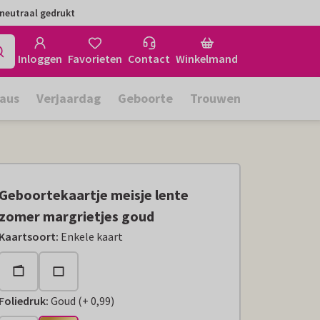
neutraal gedrukt
Inloggen
Favorieten
Contact
Winkelmand
aus
Verjaardag
Geboorte
Trouwen
Geboortekaartje meisje lente
zomer margrietjes goud
Kaartsoort
:
Enkele kaart
Foliedruk
:
Goud
(
+
0,99
)
+
€ 0,99