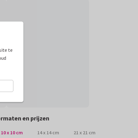
ite te
oud
rmaten en prijzen
10 x 10 cm
14 x 14 cm
21 x 21 cm