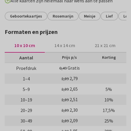
Alle kaarten zijn helemaal naar wens aan te passen
Geboortekaartjes
Rosemarijn
Meisje
Lief
Len
Formaten en prijzen
10 x 10 cm
14 x 14 cm
21 x 21 cm
Aantal
Prijs p/s
Korting
Gratis
Proefdruk
0,49
2,79
1–4
2,89
2,65
5–9
5%
2,89
2,51
10–19
10%
2,89
2,30
20–29
17,5%
2,89
2,09
30–49
25%
2,89