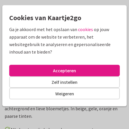
Mooie extra's bij je kaart
Cookies van Kaartje2go
Ga je akkoord met het opslaan van
cookies
op jouw
apparaat om de website te verbeteren, het
websitegebruik te analyseren en gepersonaliseerde
inhoud aan te bieden?
Accepteren
Zelf instellen
Productinformatie
Weigeren
Natuurlijke vierkante geboortekaartjes met papier textuur
achtergrond en lieve bloemetjes. In beige, gele, oranje en
paarse tinten.