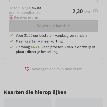
Totaal:
€ 46,00
Totaal:
57,80
46,00
€ 2,30
2,30
per stuk
p/st.
excl. verzendkosten
Bereken je prijs
Bewerk je kaart
Voor 21:00 uur besteld = vandaag verzonden
Meer kaarten = meer korting
Ontvang
GRATIS
een proefdruk van je ontwerp of
plaats direct je bestelling
Toevoegen aan mijn favorieten
Kaarten die hierop lijken