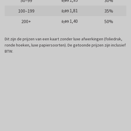
1,95
50–99
30%
2,89
1,81
100–199
35%
2,89
1,40
200+
50%
2,89
Dit zijn de prijzen van een kaart zonder luxe afwerkingen (foliedruk,
ronde hoeken, luxe papiersoorten). De getoonde prijzen zijn inclusief
BTW.