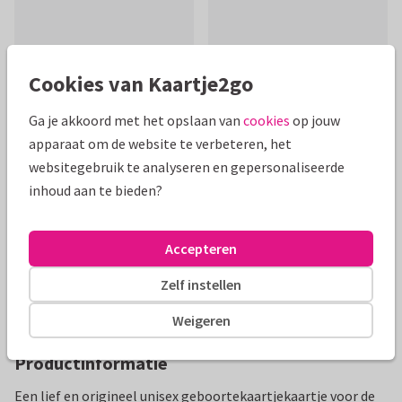
Cookies van Kaartje2go
Ga je akkoord met het opslaan van
cookies
op jouw
Mooie extra's bij je kaart
apparaat om de website te verbeteren, het
websitegebruik te analyseren en gepersonaliseerde
inhoud aan te bieden?
Accepteren
Zelf instellen
Weigeren
Productinformatie
Een lief en origineel unisex geboortekaartjekaartje voor de