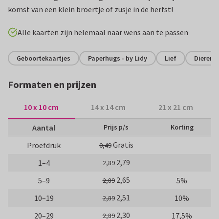
komst van een klein broertje of zusje in de herfst!
Alle kaarten zijn helemaal naar wens aan te passen
Geboortekaartjes
Paperhugs - by Lidy
Lief
Dieren
Formaten en prijzen
10 x 10 cm
14 x 14 cm
21 x 21 cm
Aantal
Prijs p/s
Korting
Gratis
Proefdruk
0,49
2,79
1–4
2,89
2,65
5–9
5%
2,89
2,51
10–19
10%
2,89
2,30
20–29
17,5%
2,89