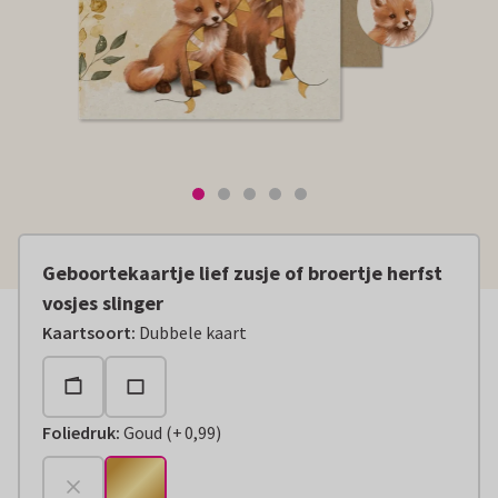
Geboortekaartje lief zusje of broertje herfst
vosjes slinger
Kaartsoort
:
Dubbele kaart
Foliedruk
:
Goud
(
+
0,99
)
+
€ 0,99