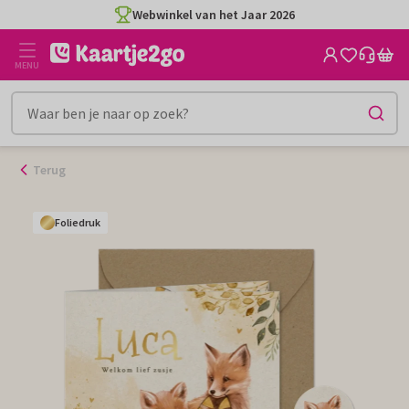
Ga
Webwinkel van het Jaar 2026
naar
de
MENU
inhoud
Terug
Foliedruk
Foliedruk
Foliedruk
Foliedruk
Foliedruk