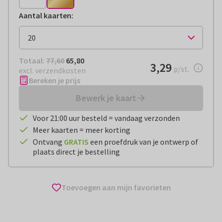
Aantal kaarten
:
Totaal:
€ 65,80
Totaal:
77,60
65,80
€ 3,29
3,29
per stuk
p/st.
excl. verzendkosten
Bereken je prijs
Bewerk je kaart
Voor 21:00 uur besteld = vandaag verzonden
Meer kaarten = meer korting
Ontvang
GRATIS
een proefdruk van je ontwerp of
plaats direct je bestelling
Toevoegen aan mijn favorieten