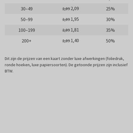
2,09
30–49
25%
2,89
1,95
50–99
30%
2,89
1,81
100–199
35%
2,89
1,40
200+
50%
2,89
Dit zijn de prijzen van een kaart zonder luxe afwerkingen (foliedruk,
ronde hoeken, luxe papiersoorten). De getoonde prijzen zijn inclusief
BTW.