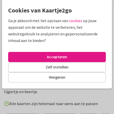
Mooie extra's bij je kaart
Cookies van Kaartje2go
Ga je akkoord met het opslaan van
cookies
op jouw
apparaat om de website te verbeteren, het
websitegebruik te analyseren en gepersonaliseerde
inhoud aan te bieden?
Accepteren
Zelf instellen
Productinformatie
Weigeren
Super vrolijk en eigentijds geboortekaartje voor een jongen.
Lief meisje in hangmat met bloemen en bladeren en klein
tijgertje en beertje.
Alle kaarten zijn helemaal naar wens aan te passen