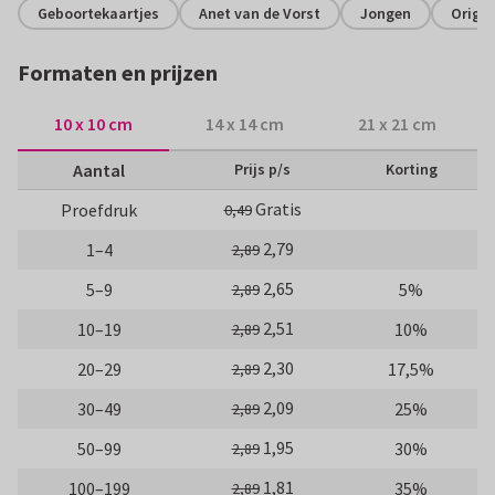
Geboortekaartjes
Anet van de Vorst
Jongen
Origin
Formaten en prijzen
10 x 10 cm
14 x 14 cm
21 x 21 cm
Aantal
Prijs p/s
Korting
Gratis
Proefdruk
0,49
2,79
1–4
2,89
2,65
5–9
5%
2,89
2,51
10–19
10%
2,89
2,30
20–29
17,5%
2,89
2,09
30–49
25%
2,89
1,95
50–99
30%
2,89
1,81
100–199
35%
2,89