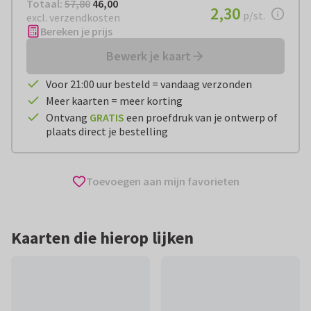
Totaal:
€ 46,00
Totaal:
57,80
46,00
€ 2,30
2,30
per stuk
p/st.
excl. verzendkosten
Bereken je prijs
Bewerk je kaart
Voor 21:00 uur besteld = vandaag verzonden
Meer kaarten = meer korting
Ontvang
GRATIS
een proefdruk van je ontwerp of
plaats direct je bestelling
Toevoegen aan mijn favorieten
Kaarten die hierop lijken