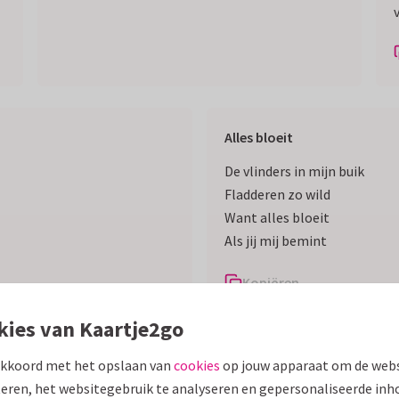
Alles bloeit
De vlinders in mijn buik
Fladderen zo wild
Want alles bloeit
Als jij mij bemint
Kopiëren
kies van Kaartje2go
niet alleen leuk voor
Valentijnskaarten
, maar ook voor
trouwkaar
akkoord met het opslaan van
cookies
op jouw apparaat om de webs
chapskaart
eren, het websitegebruik te analyseren en gepersonaliseerde inh