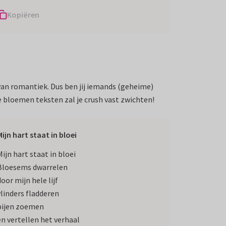
Kopiëren
 van romantiek. Dus ben jij iemands (geheime)
 bloemen teksten zal je crush vast zwichten!
Mijn hart staat in bloei
Mijn hart staat in bloei
Bloesems dwarrelen
door mijn hele lijf
vlinders fladderen
bijen zoemen
en vertellen het verhaal