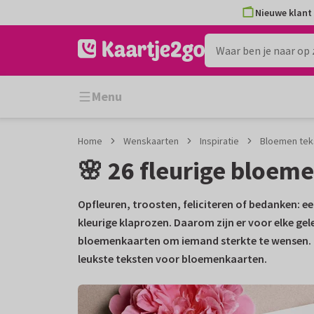
Ga
Ga
Nieuwe klant 
naar
naar
de
het
inhoud
filter
Menu
Home
Wenskaarten
Inspiratie
Bloemen teks
🌸 26 fleurige bloeme
Opfleuren, troosten, feliciteren of bedanken: e
kleurige klaprozen. Daarom zijn er voor elke g
bloemenkaarten om iemand sterkte te wensen. Ma
leukste teksten voor bloemenkaarten.