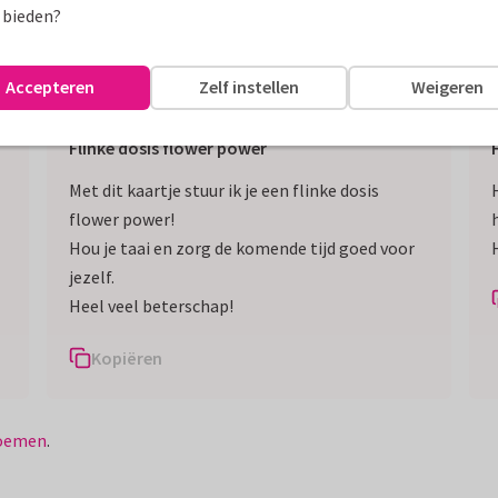
hapskaartje een attente manier om iemand op te beuren. Wil je het 
 bieden?
leuke bloemen tekst maak je je kaartje helemaal af. Je zieke vrie
Accepteren
Zelf instellen
Weigeren
Flinke dosis flower power
Met dit kaartje stuur ik je een flinke dosis
flower power!
Hou je taai en zorg de komende tijd goed voor
jezelf.
Heel veel beterschap!
Kopiëren
loemen
.