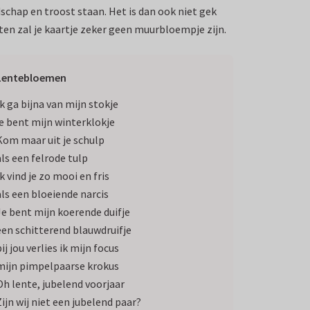
dschap en troost staan. Het is dan ook niet gek
en zal je kaartje zeker geen muurbloempje zijn.
Lentebloemen
Ik ga bijna van mijn stokje
je bent mijn winterklokje
Kom maar uit je schulp
als een felrode tulp
k vind je zo mooi en fris
als een bloeiende narcis
Je bent mijn koerende duifje
een schitterend blauwdruifje
ij jou verlies ik mijn focus
mijn pimpelpaarse krokus
Oh lente, jubelend voorjaar
Zijn wij niet een jubelend paar?