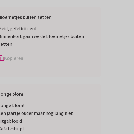
Bloemetjes buiten zetten
Meid, gefeliciteerd.
Binnenkort gaan we de bloemetjes buiten
zetten!
Kopiëren
Jonge blom
Jonge blom!
Een jaartje ouder maar nog lang niet
uitgebloeid.
Gefelicitulp!