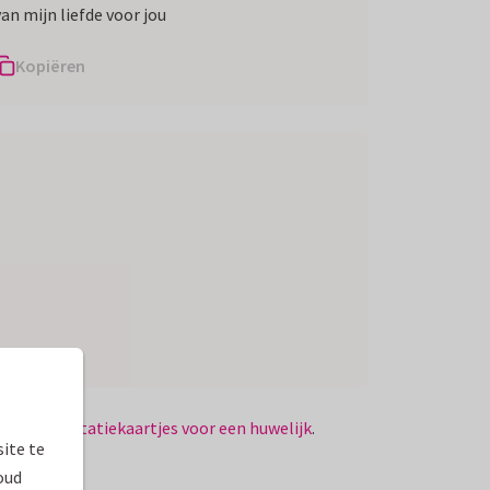
van mijn liefde voor jou
Kopiëren
ten
en
felicitatiekaartjes voor een huwelijk
.
ite te
oud