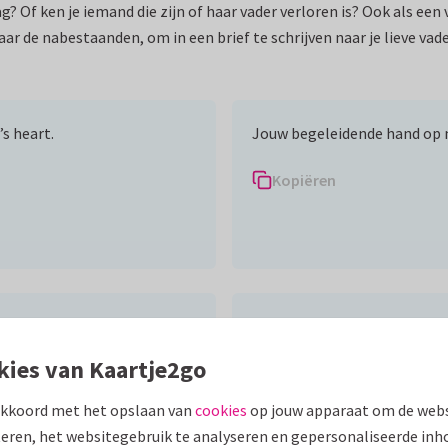
g? Of ken je iemand die zijn of haar vader verloren is? Ook als ee
ar de nabestaanden, om in een brief te schrijven naar je lieve vader
’s heart.
Jouw begeleidende hand op mi
Kopiëren
rts.
Zeg niet vol verdriet dat hij 
was.
kies van Kaartje2go
– Hebreeuws gezegde
akkoord met het opslaan van
cookies
op jouw apparaat om de webs
Kopiëren
eren, het websitegebruik te analyseren en gepersonaliseerde inh