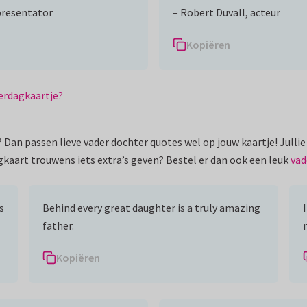
presentator
– Robert Duvall, acteur
Kopiëren
derdagkaartje?
? Dan passen lieve vader dochter quotes wel op jouw kaartje! Jullie
gkaart trouwens iets extra’s geven? Bestel er dan ook een leuk
vad
s
Behind every great daughter is a truly amazing
father.
Kopiëren