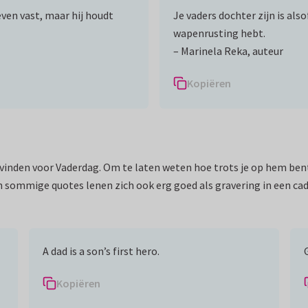
ven vast, maar hij houdt
Je vaders dochter zijn is also
wapenrusting hebt.
– Marinela Reka, auteur
Kopiëren
vinden voor Vaderdag. Om te laten weten hoe trots je op hem bent, o
En sommige quotes lenen zich ook erg goed als gravering in een ca
A dad is a son’s first hero.
Kopiëren