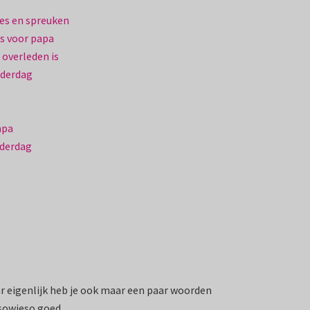
es en spreuken
s voor papa
 overleden is
aderdag
apa
aderdag
ar eigenlijk heb je ook maar een paar woorden
sowieso goed.