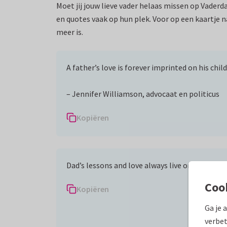
Moet jij jouw lieve vader helaas missen op Vaderda
en quotes vaak op hun plek. Voor op een kaartje na
meer is.
A father’s love is forever imprinted on his child
– Jennifer Williamson, advocaat en politicus
Kopiëren
Dad’s lessons and love always live on in our hea
Coo
Kopiëren
Ga je 
verbet