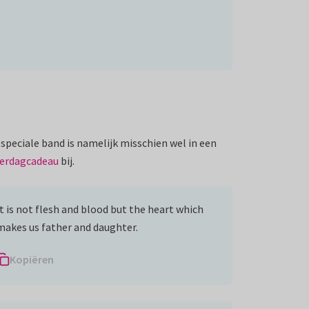
 speciale band is namelijk misschien wel in een
erdagcadeau
bij.
It is not flesh and blood but the heart which
makes us father and daughter.
Kopiëren