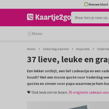
Ga
Ga
Nieuwe klant 
naar
naar
de
het
inhoud
filter
Menu
Home
Vaderdag kaarten
Inspiratie
Vaderdag
37 lieve, leuke en g
Een lekker ontbijt, een lief cadeautje en een va
houdt? Met een mooie quote voor Vaderdag weet
quotes en zinnen voor papa waarmee je hem kunt 
💝 Ook leuk om te lezen:
35 originele cadeaus voor