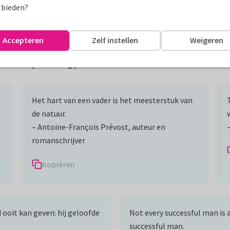
 bieden?
g
Accepteren
Zelf instellen
Weigeren
er bekende personen die wijsheden, spreuken en mooie uitspraken 
aarmee je Vaderdag perfect in één zin vat.
Het hart van een vader is het meesterstuk van
de natuur.
– Antoine-François Prévost, auteur en
romanschrijver
Kopiëren
 ooit kan geven: hij geloofde
Not every successful man is a
successful man.