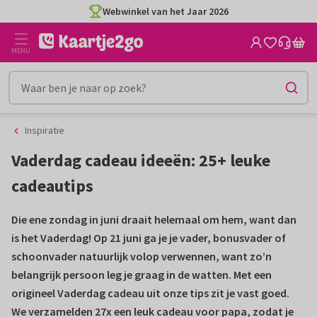
Ga
Ga
Webwinkel van het Jaar 2026
naar
naar
de
het
MENU
inhoud
filter
Inspiratie
Vaderdag cadeau ideeën: 25+ leuke
cadeautips
Die ene zondag in juni draait helemaal om hem, want dan
is het Vaderdag! Op 21 juni ga je je vader, bonusvader of
schoonvader natuurlijk volop verwennen, want zo’n
belangrijk persoon leg je graag in de watten. Met een
origineel Vaderdag cadeau uit onze tips zit je vast goed.
We verzamelden 27x een leuk cadeau voor papa, zodat je