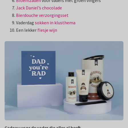
Bloemzaden
voor vaders met groen vingers
Jack Daniel’s chocolade
Bierdouche verzorgingsset
Vaderdag
sokken in klusthema
Een lekker
flesje wijn
Cadeau voor de vader die alles al heeft