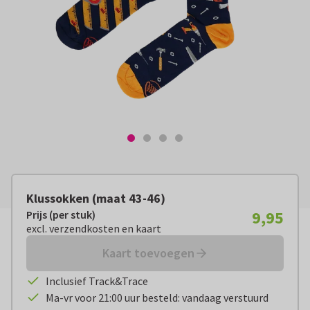
Klussokken (maat 43-46)
9,95
Prijs (per stuk)
Prijs (per stuk):
€ 9,95
excl. verzendkosten en kaart
excl. verzendkosten en kaart
Kaart toevoegen
Inclusief Track&Trace
Ma-vr voor 21:00 uur besteld: vandaag verstuurd