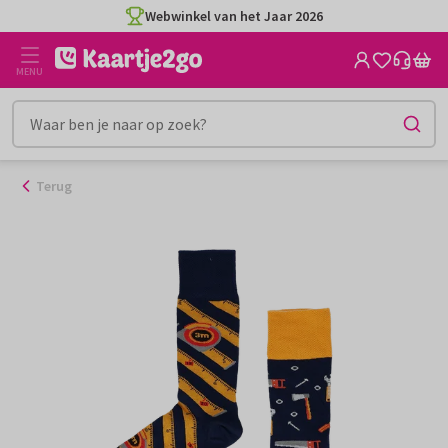
Ga
Webwinkel van het Jaar 2026
naar
de
MENU
inhoud
Terug