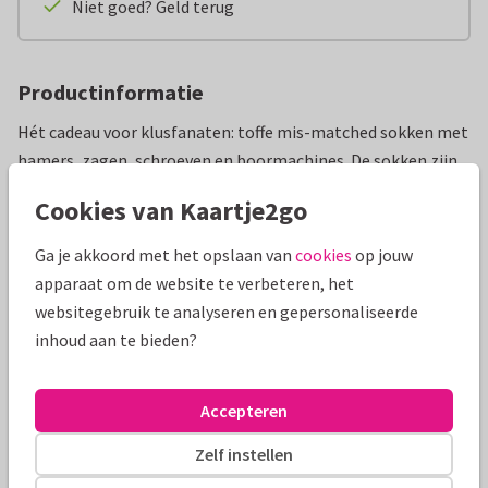
Niet goed? Geld terug
Productinformatie
Hét cadeau voor klusfanaten: toffe mis-matched sokken met
hamers, zagen, schroeven en boormachines. De sokken zijn
een perfect paar, maar hebben allebei nét een ander printje.
Cookies van Kaartje2go
Een feestje in je werkschoenen dus. Geef ze cadeau bij de
aankoop van een nieuw (klus)huis, aan Ome Henk tijdens de
Ga je akkoord met het opslaan van
cookies
op jouw
feestdagen of als bedankje aan je moeder voor het in elkaar
apparaat om de website te verbeteren, het
schroeven van de kastjes.
websitegebruik te analyseren en gepersonaliseerde
inhoud aan te bieden?
Handig om te weten:
Maat: 43-46
Materiaal: 80% katoen, 15% polyamide, 3% spandex, 2%
Accepteren
andere vezels
Zelf instellen
Geproduceerd in Europa, dus de sokken worden relatief
duurzaam getransporteerd