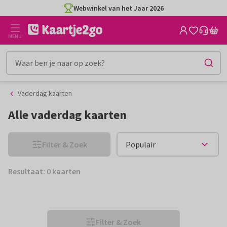
Ga
Ga
Webwinkel van het Jaar 2026
naar
naar
de
het
MENU
inhoud
filter
Vaderdag kaarten
Alle vaderdag kaarten
Filter & Zoek
Resultaat: 0 kaarten
Filter & Zoek