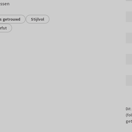
assen
s getrouwd
Stijlvol
rfst
Dit
(fo
get