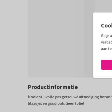
Coo
Ga je 
verbet
aan te
Productinformatie
Mooie stijlvolle pas getrouwd uitnodiging botan
blaadjes en goudlook. Geen folie!