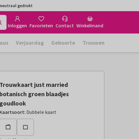
neutraal gedrukt
Inloggen
Favorieten
Contact
Winkelmand
aus
Verjaardag
Geboorte
Trouwen
Trouwkaart just married
botanisch groen blaadjes
goudlook
Kaartsoort
:
Dubbele kaart