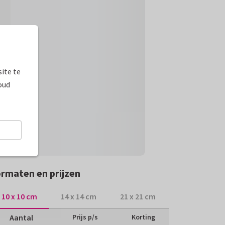
ite te
oud
rmaten en prijzen
10 x 10 cm
14 x 14 cm
21 x 21 cm
Aantal
Prijs p/s
Korting