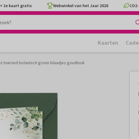
= 1e kaart gratis
Webwinkel van het Jaar 2026
CO2-
Kaarten
Cade
st married botanisch groen blaadjes goudlook