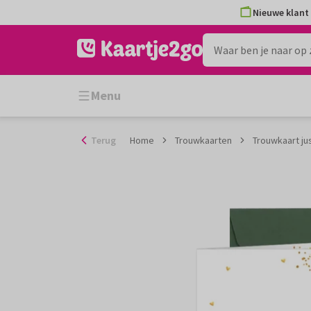
Ga
Nieuwe klant 
naar
de
inhoud
Menu
Terug
Home
Trouwkaarten
Trouwkaart ju