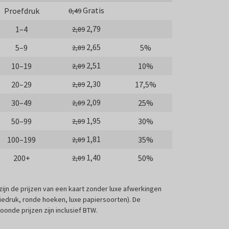
Gratis
Proefdruk
0,49
2,79
1–4
2,89
2,65
5–9
5%
2,89
2,51
10–19
10%
2,89
2,30
20–29
17,5%
2,89
2,09
30–49
25%
2,89
1,95
50–99
30%
2,89
1,81
100–199
35%
2,89
1,40
200+
50%
2,89
 zijn de prijzen van een kaart zonder luxe afwerkingen
liedruk, ronde hoeken, luxe papiersoorten). De
oonde prijzen zijn inclusief BTW.