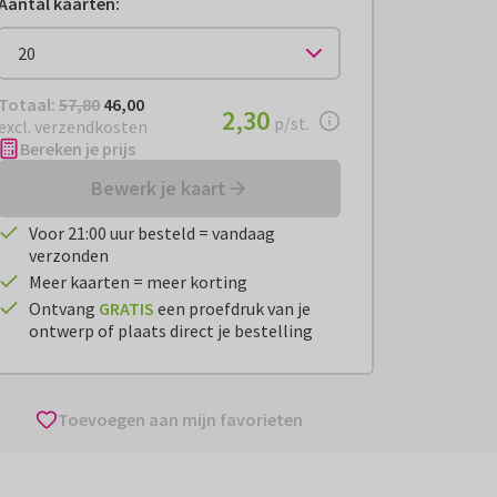
Aantal kaarten
:
Totaal:
€ 46,00
Totaal:
57,80
46,00
€ 2,30
2,30
per stuk
p/st.
excl. verzendkosten
Bereken je prijs
Bewerk je kaart
Voor 21:00 uur besteld = vandaag
verzonden
Meer kaarten = meer korting
Ontvang
GRATIS
een proefdruk van je
ontwerp of plaats direct je bestelling
Toevoegen aan mijn favorieten