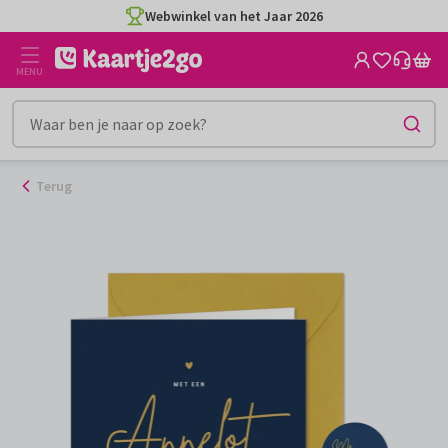
Ga
Webwinkel van het Jaar 2026
naar
de
MENU
inhoud
Terug