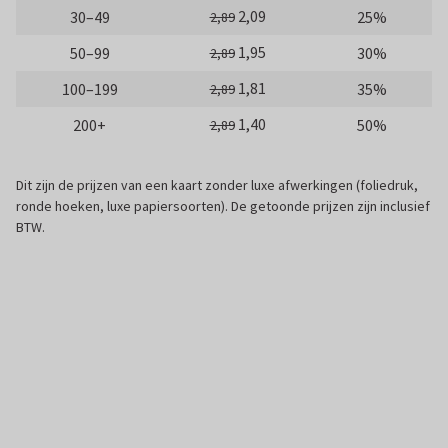
2,09
30–49
25%
2,89
1,95
50–99
30%
2,89
1,81
100–199
35%
2,89
1,40
200+
50%
2,89
Dit zijn de prijzen van een kaart zonder luxe afwerkingen (foliedruk,
ronde hoeken, luxe papiersoorten). De getoonde prijzen zijn inclusief
BTW.