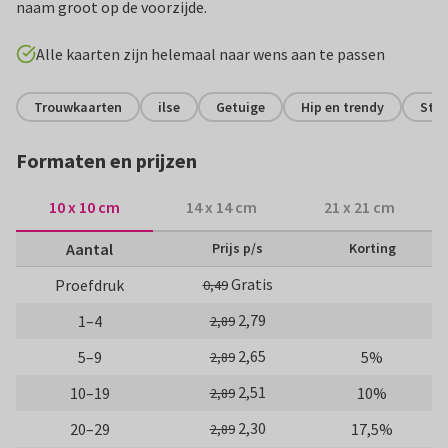
naam groot op de voorzijde.
Alle kaarten zijn helemaal naar wens aan te passen
Trouwkaarten
ilse
Getuige
Hip en trendy
Stij
Formaten en prijzen
10 x 10 cm
14 x 14 cm
21 x 21 cm
Aantal
Prijs p/s
Korting
Gratis
Proefdruk
0,49
2,79
1–4
2,89
2,65
5–9
5%
2,89
2,51
10–19
10%
2,89
2,30
20–29
17,5%
2,89