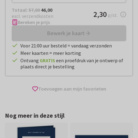
Totaal:
€ 46,00
Totaal:
57,80
46,00
€ 2,30
2,30
per stuk
p/st.
excl. verzendkosten
Bereken je prijs
Bewerk je kaart
Voor 21:00 uur besteld = vandaag verzonden
Meer kaarten = meer korting
Ontvang
GRATIS
een proefdruk van je ontwerp of
plaats direct je bestelling
Toevoegen aan mijn favorieten
Nog meer in deze stijl