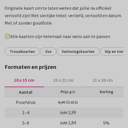
Originele kaart om te laten weten dat jullie nu officieel
verloofd zijn! Met sierlijke tekst: verliefd, verloofd en datum.
Met of zonder goudfolie.
Alle kaarten zijn helemaal naar wens aan te passen
Trouwkaarten
ilse
Verlovingskaarten
Hip en trend
Formaten en prijzen
10 x 15 cm
15 x 21 cm
21 x 30 cm
Aantal
Prijs p/s
Korting
Gratis
Proefdruk
0,49
2,99
1–4
3,09
2,84
5–9
5%
3,09