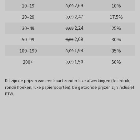
2,69
10–19
10%
3,09
2,47
20–29
17,5%
3,09
2,24
30–49
25%
3,09
2,09
50–99
30%
3,09
1,94
100–199
35%
3,09
1,50
200+
50%
3,09
Dit zijn de prijzen van een kaart zonder luxe afwerkingen (foliedruk,
ronde hoeken, luxe papiersoorten). De getoonde prijzen zijn inclusief
BTW.