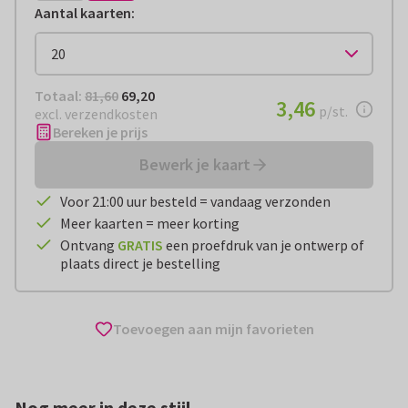
Aantal kaarten
:
Totaal:
€ 69,20
Totaal:
81,60
69,20
€ 3,46
3,46
per stuk
p/st.
excl. verzendkosten
Bereken je prijs
Bewerk je kaart
Voor 21:00 uur besteld = vandaag verzonden
Meer kaarten = meer korting
Ontvang
GRATIS
een proefdruk van je ontwerp of
plaats direct je bestelling
Toevoegen aan mijn favorieten
Nog meer in deze stijl