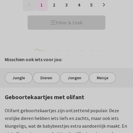
1
2
3
4
5
Filter & Zoek
Win gratis geboortekaartjes!
Misschien ook iets voor jou:
Jungle
Dieren
Jongen
Meisje
Geboortekaartjes met olifant
Olifant geboortekaartjes zijn ontzettend populair. Deze
vrolijke dieren hebben iets liefs en zachts, maar ook iets
klungeligs, wat de babybeestjes extra aandoenlijk maakt. En