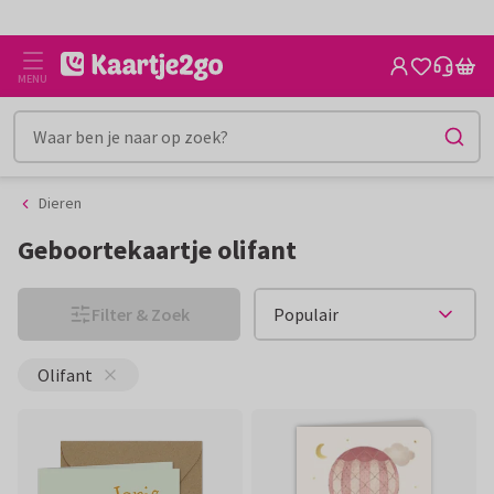
Ga
Ga
CO2-neutraal gedrukt
naar
naar
de
het
MENU
inhoud
filter
Dieren
Geboortekaartje olifant
Filter & Zoek
Olifant