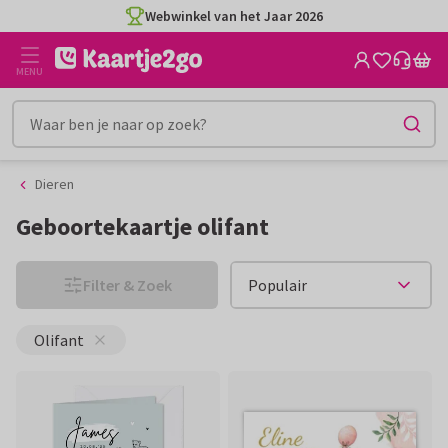
Ga
Ga
CO2-neutraal gedrukt
naar
naar
de
het
MENU
inhoud
filter
Dieren
Geboortekaartje olifant
Filter & Zoek
Olifant