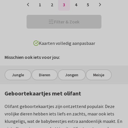
1
2
3
4
5
Filter & Zoek
Win gratis geboortekaartjes!
Misschien ook iets voor jou:
Jungle
Dieren
Jongen
Meisje
Geboortekaartjes met olifant
Olifant geboortekaartjes zijn ontzettend populair. Deze
vrolijke dieren hebben iets liefs en zachts, maar ook iets
klungeligs, wat de babybeestjes extra aandoenlijk maakt. En