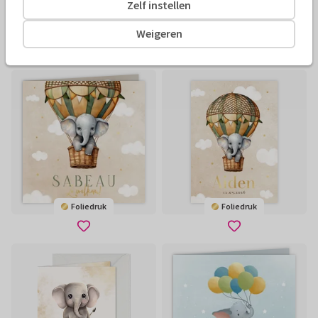
Zelf instellen
Weigeren
Foliedruk
Foliedruk
Foliedruk