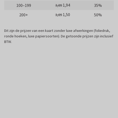
1,94
100–199
35%
3,09
1,50
200+
50%
3,09
Dit zijn de prijzen van een kaart zonder luxe afwerkingen (foliedruk,
ronde hoeken, luxe papiersoorten). De getoonde prijzen zijn inclusief
BTW.