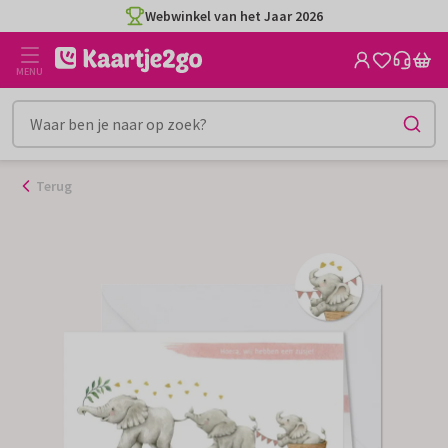
Ga
Webwinkel van het Jaar 2026
naar
de
MENU
inhoud
Terug