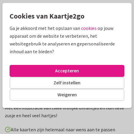
Mooie extra's bij je kaart
Cookies van Kaartje2go
Ga je akkoord met het opslaan van
cookies
op jouw
apparaat om de website te verbeteren, het
websitegebruik te analyseren en gepersonaliseerde
inhoud aan te bieden?
Accepteren
Zelf instellen
Productinformatie
Weigeren
Lief en bijzonder geboortekaartje voor jullie derde kindje.
Met een illustratie van twee vrolijke olifantjes en hun lieve
zusje en heel veel hartjes!
Alle kaarten zijn helemaal naar wens aan te passen