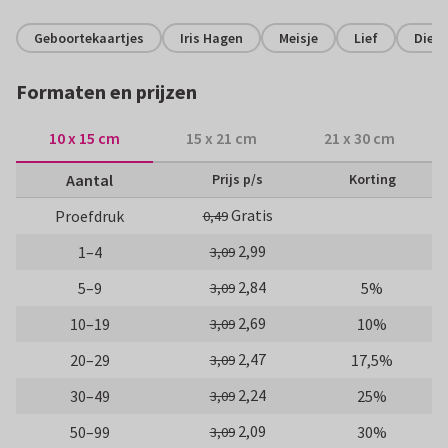
Geboortekaartjes
Iris Hagen
Meisje
Lief
Diere
Formaten en prijzen
10 x 15 cm
15 x 21 cm
21 x 30 cm
Aantal
Prijs p/s
Korting
Gratis
Proefdruk
0,49
2,99
1–4
3,09
2,84
5–9
5%
3,09
2,69
10–19
10%
3,09
2,47
20–29
17,5%
3,09
2,24
30–49
25%
3,09
2,09
50–99
30%
3,09