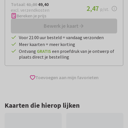
Totaal:
€ 49,40
Totaal:
61,80
49,40
€ 2,47
2,47
per stuk
p/st.
excl. verzendkosten
Bereken je prijs
Bewerk je kaart
Voor 21:00 uur besteld = vandaag verzonden
Meer kaarten = meer korting
Ontvang
GRATIS
een proefdruk van je ontwerp of
plaats direct je bestelling
Toevoegen aan mijn favorieten
Kaarten die hierop lijken