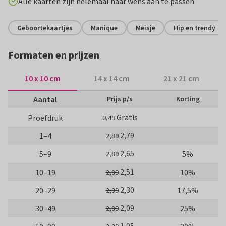
Alle kaarten zijn helemaal naar wens aan te passen
Geboortekaartjes
Manique
Meisje
Hip en trendy
Formaten en prijzen
10 x 10 cm
14 x 14 cm
21 x 21 cm
Aantal
Prijs p/s
Korting
Gratis
Proefdruk
0,49
2,79
1–4
2,89
2,65
5–9
5%
2,89
2,51
10–19
10%
2,89
2,30
20–29
17,5%
2,89
2,09
30–49
25%
2,89