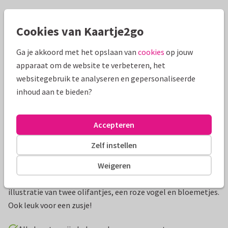
Mooie extra's bij je kaart
Cookies van Kaartje2go
Ga je akkoord met het opslaan van
cookies
op jouw
apparaat om de website te verbeteren, het
websitegebruik te analyseren en gepersonaliseerde
inhoud aan te bieden?
Accepteren
Zelf instellen
Productinformatie
Weigeren
Lief geboortekaartje voor een meisje met een waterverf
illustratie van twee olifantjes, een roze vogel en bloemetjes.
Ook leuk voor een zusje!