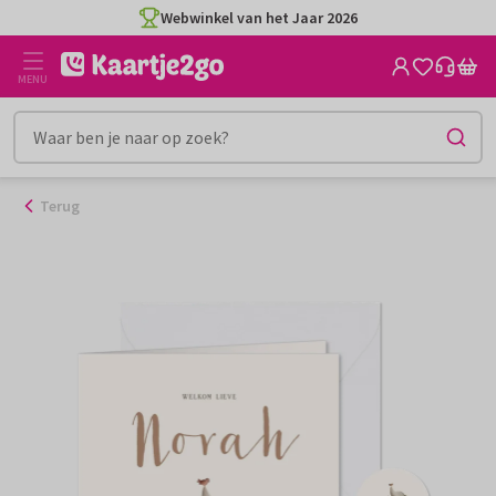
Ga
Webwinkel van het Jaar 2026
naar
de
MENU
inhoud
Terug