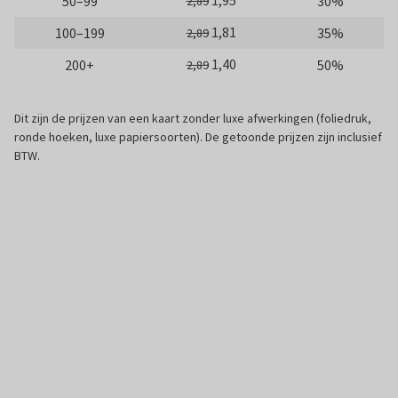
1,95
50–99
30%
2,89
1,81
100–199
35%
2,89
1,40
200+
50%
2,89
Dit zijn de prijzen van een kaart zonder luxe afwerkingen (foliedruk,
ronde hoeken, luxe papiersoorten). De getoonde prijzen zijn inclusief
BTW.