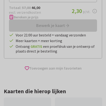
Totaal:
€ 46,00
Totaal:
57,80
46,00
€ 2,30
2,30
per stuk
p/st.
excl. verzendkosten
Bereken je prijs
Bewerk je kaart
Voor 21:00 uur besteld = vandaag verzonden
Meer kaarten = meer korting
Ontvang
GRATIS
een proefdruk van je ontwerp of
plaats direct je bestelling
Toevoegen aan mijn favorieten
Kaarten die hierop lijken