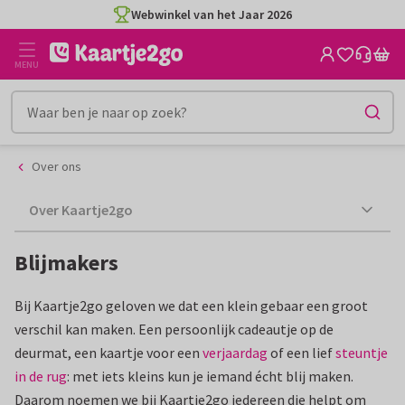
Ga
Ga
Webwinkel van het Jaar 2026
naar
naar
de
het
MENU
inhoud
filter
Over ons
Over Kaartje2go
Blijmakers
Bij Kaartje2go geloven we dat een klein gebaar een groot
verschil kan maken. Een persoonlijk cadeautje op de
deurmat, een kaartje voor een
verjaardag
of een lief
steuntje
in de rug
: met iets kleins kun je iemand écht blij maken.
Daarom noemen we bij Kaartje2go iedereen die helpt om