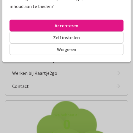
inhoud aan te bieden?
Erkenning in de media
Samenwerken
Accepteren
Medewerkers aan het woord
Zelf instellen
Onze redactie
Weigeren
Ontmoet onze schrijvers
Werken bij Kaartje2go
Contact
We hebben al
0