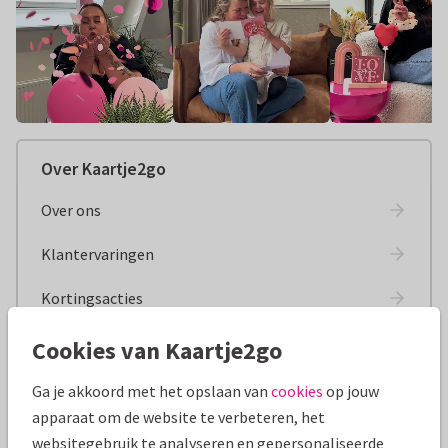
Over Kaartje2go
Over ons
Klantervaringen
Kortingsacties
Duurzaamheid
Cookies van Kaartje2go
Onderzoeken
Ga je akkoord met het opslaan van
cookies
op jouw
apparaat om de website te verbeteren, het
Het drukproces
websitegebruik te analyseren en gepersonaliseerde