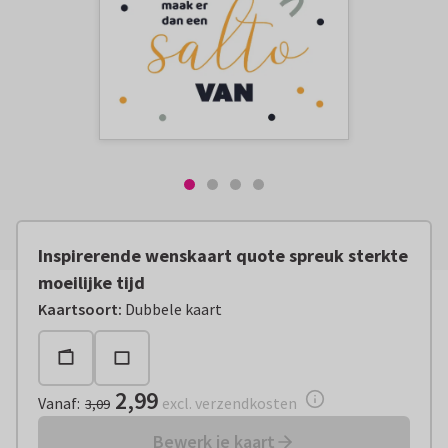
Inspirerende wenskaart quote spreuk sterkte
moeilijke tijd
Vanaf:
€ 2,99
excl. verzendkosten
Kaartsoort
:
Dubbele kaart
2,99
Vanaf
:
excl. verzendkosten
3,09
Bewerk je kaart