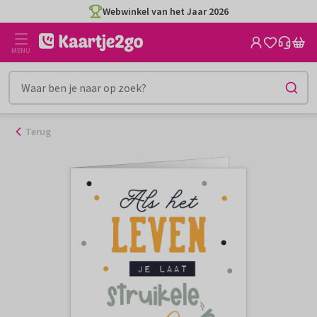
Ga
Webwinkel van het Jaar 2026
naar
de
MENU
inhoud
Terug