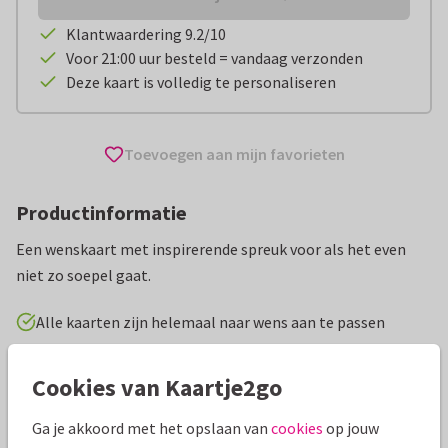
Klantwaardering 9.2/10
Voor 21:00 uur besteld = vandaag verzonden
Deze kaart is volledig te personaliseren
Toevoegen aan mijn favorieten
Productinformatie
Een wenskaart met inspirerende spreuk voor als het even
niet zo soepel gaat.
Alle kaarten zijn helemaal naar wens aan te passen
Wenskaarten
Paperhugs - by Lidy
Hart onder de riem
Cookies van Kaartje2go
Ga je akkoord met het opslaan van
cookies
op jouw
Specificaties bij deze kaart