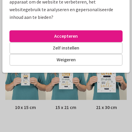
apparaat om de website te verbeteren, het
websitegebruik te analyseren en gepersonaliseerde
Papiersoort:
Kies uit 6 luxe papiersoorten
inhoud aan te bieden?
Envelop:
Witte vensterenvelop
Accepteren
Adres:
Achterop de kaart
Zelf instellen
Formaten
Weigeren
10 x 15 cm
15 x 21 cm
21 x 30 cm