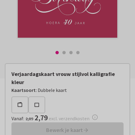
Verjaardagskaart vrouw stijlvol kalligrafie
kleur
Vanaf:
€ 2,79
excl. verzendkosten
Kaartsoort
:
Dubbele kaart
2,79
Vanaf
:
excl. verzendkosten
2,89
Bewerk je kaart