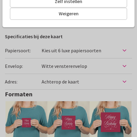
Zelf instellen
Alle kaarten zijn helemaal naar wens aan te passen
Weigeren
Verjaardagskaarten
Paperhugs - by Lidy
Leeftijd aanpa
Specificaties bij deze kaart
Papiersoort:
Kies uit 6 luxe papiersoorten
Envelop:
Witte vensterenvelop
Adres:
Achterop de kaart
Formaten