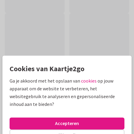
Cookies van Kaartje2go
Ga je akkoord met het opslaan van
cookies
op jouw
apparaat om de website te verbeteren, het
Productinformatie
websitegebruik te analyseren en gepersonaliseerde
inhoud aan te bieden?
Een stijlvolle algemene verjaardagskaart met
gekalligrafeerde typografie. De achtergrondkleur is
aanpasbaar.
Accepteren