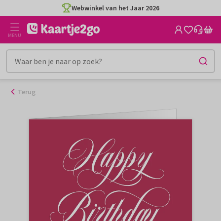
Ga
Webwinkel van het Jaar 2026
naar
de
MENU
inhoud
Terug